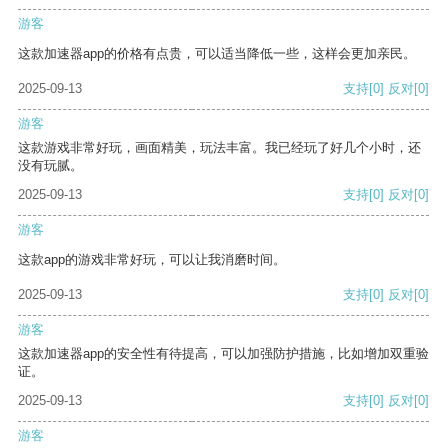
游客
这款加速器app的价格有点贵，可以适当降低一些，这样会更加亲民。
2025-09-13
支持
[0]
反对
[0]
游客
这款游戏非常好玩，画面精美，玩法丰富。我已经玩了好几个小时，还
没有玩腻。
2025-09-13
支持
[0]
反对
[0]
游客
这款app的游戏非常好玩，可以让我消磨时间。
2025-09-13
支持
[0]
反对
[0]
游客
这款加速器app的安全性有待提高，可以加强防护措施，比如增加双重验
证。
2025-09-13
支持
[0]
反对
[0]
游客