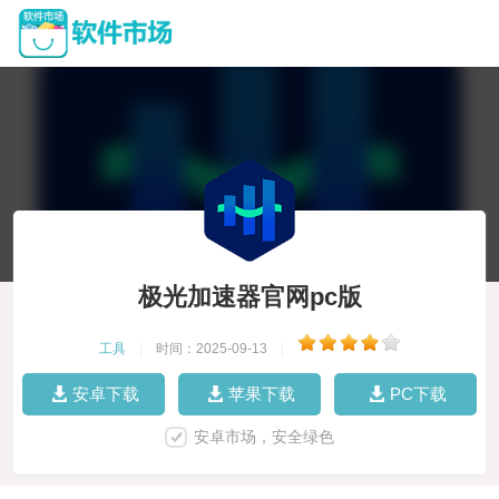
极光加速器官网pc版
工具
|
时间：2025-09-13
|
安卓下载
苹果下载
PC下载
安卓市场，安全绿色