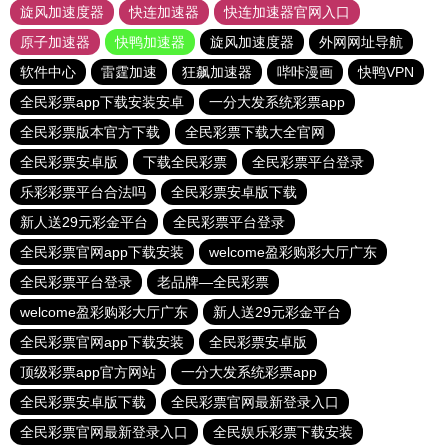
旋风加速度器
快连加速器
快连加速器官网入口
原子加速器
快鸭加速器
旋风加速度器
外网网址导航
软件中心
雷霆加速
狂飙加速器
哔咔漫画
快鸭VPN
全民彩票app下载安装安卓
一分大发系统彩票app
全民彩票版本官方下载
全民彩票下载大全官网
全民彩票安卓版
下载全民彩票
全民彩票平台登录
乐彩彩票平台合法吗
全民彩票安卓版下载
新人送29元彩金平台
全民彩票平台登录
全民彩票官网app下载安装
welcome盈彩购彩大厅广东
全民彩票平台登录
老品牌—全民彩票
welcome盈彩购彩大厅广东
新人送29元彩金平台
全民彩票官网app下载安装
全民彩票安卓版
顶级彩票app官方网站
一分大发系统彩票app
全民彩票安卓版下载
全民彩票官网最新登录入口
全民彩票官网最新登录入口
全民娱乐彩票下载安装