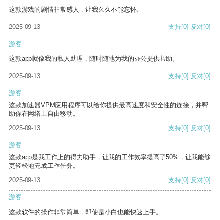
这款游戏的剧情非常感人，让我久久不能忘怀。
2025-09-13
支持
[0]
反对
[0]
游客
这款app就像我的私人助理，随时随地为我的办公提供帮助。
2025-09-13
支持
[0]
反对
[0]
游客
这款加速器VPM应用程序可以给你提供最高速度和安全性的连接，并帮
助你在网络上自由移动。
2025-09-13
支持
[0]
反对
[0]
游客
这款app是我工作上的得力助手，让我的工作效率提高了50%，让我能够
更轻松地完成工作任务。
2025-09-13
支持
[0]
反对
[0]
游客
这款软件的操作非常简单，即使是小白也能快速上手。