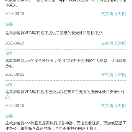
伴家人。
2025-09-13
支持
[0]
反对
[0]
游客
这款加速器VPM应用程序提供了顶级的安全性和隐私保护。
2025-09-13
支持
[0]
反对
[0]
游客
这款加速器app的安全性很高，使用过程中不会泄露个人信息，让我非常
放心。
2025-09-13
支持
[0]
反对
[0]
游客
这款加速器VPM应用程序已经为我们带来了无限的流畅体验和安全性保
护。
2025-09-13
支持
[0]
反对
[0]
游客
这款加速器app简直是居家旅行必备神器，无论是看视频、玩游戏还是工
作办公，都能畅享高速网络，再也不用担心网速卡顿了。