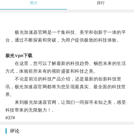
简介
排行
极光加速器官网是一个集科技、美学和创新于一体的平
台，通过不断探索和突破，为用户提供极致的科技体验。
极光∨pn下载
在这里，您可以了解最新的科技趋势、畅想未来的生活
方式，体验前所未有的视听盛宴和科技之美。
不论是前沿的科技产品介绍，还是最新的创新科技资
讯，极光加速器官网都将为您呈现最真实、最全面的科技世
界。
来到极光加速器官网，让我们一同探寻未知之美，感受
科技带来的无限魅力！。
#37#
评论