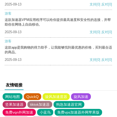
2025-09-13
支持
[0]
反对
[0]
游客
这款加速器VPM应用程序可以给你提供最高速度和安全性的连接，并帮
助你在网络上自由移动。
2025-09-13
支持
[0]
反对
[0]
游客
这款app是我购物的得力助手，让我能够找到最优惠的价格，买到最合适
的商品。
2025-09-13
支持
[0]
反对
[0]
友情链接
网站地图
QuickQ
旋风加速度器
旋风加速
坚果加速器
tiktok加速器
狗急加速器官网
免费vqn外网加速
小蓝鸟
免费vps加速器外网苹果版