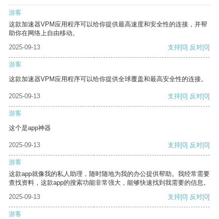
游客
这款加速器VPM应用程序可以给你提供最高速度和安全性的连接，并帮
助你在网络上自由移动。
2025-09-13
支持
[0]
反对
[0]
游客
这款加速器VPM应用程序可以给你提供全球覆盖和最高安全性的连接。
2025-09-13
支持
[0]
反对
[0]
游客
这个是app神器
2025-09-13
支持
[0]
反对
[0]
游客
这款app就像我的私人助理，随时随地为我的办公提供帮助。我经常需要
查找资料，这款app的搜索功能非常强大，能够快速找到我需要的信息。
2025-09-13
支持
[0]
反对
[0]
游客