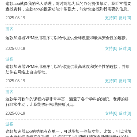
这款app就像我的私人助理，随时随地为我的办公提供帮助。我经常需要
查找资料，这款app的搜索功能非常强大，能够快速找到我需要的信息。
2025-08-19
支持
[0]
反对
[0]
游客
这款加速器VPM应用程序可以给你提供全球覆盖和最高安全性的连接。
2025-08-19
支持
[0]
反对
[0]
游客
这款加速器VPM应用程序可以给你提供最高速度和安全性的连接，并帮
助你在网络上自由移动。
2025-08-19
支持
[0]
反对
[0]
游客
这款学习软件的课程内容非常丰富，涵盖了各个学科的知识。老师的讲
解非常生动，让我能够轻松理解知识点。
2025-08-19
支持
[0]
反对
[0]
游客
这款加速器app的功能有点单一，可以增加一些新功能。比如，可以增加
一个自动切换线路的功能，这样就可以根据网络情况自动选择最优的线