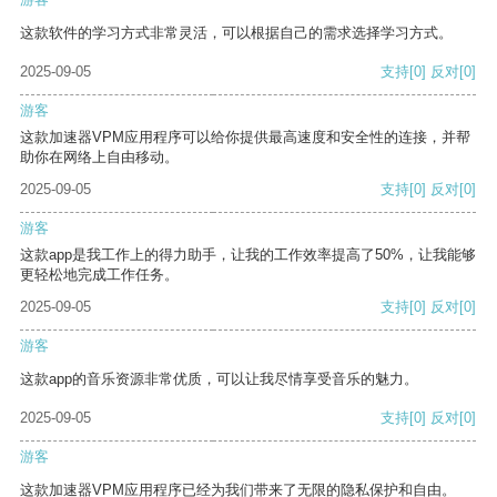
这款软件的学习方式非常灵活，可以根据自己的需求选择学习方式。
2025-09-05
支持
[0]
反对
[0]
游客
这款加速器VPM应用程序可以给你提供最高速度和安全性的连接，并帮
助你在网络上自由移动。
2025-09-05
支持
[0]
反对
[0]
游客
这款app是我工作上的得力助手，让我的工作效率提高了50%，让我能够
更轻松地完成工作任务。
2025-09-05
支持
[0]
反对
[0]
游客
这款app的音乐资源非常优质，可以让我尽情享受音乐的魅力。
2025-09-05
支持
[0]
反对
[0]
游客
这款加速器VPM应用程序已经为我们带来了无限的隐私保护和自由。