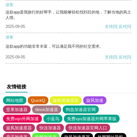
游客
这款app是我旅行的好帮手，让我能够轻松找到目的地，了解当地的风土
人情。
2025-09-05
支持
[0]
反对
[0]
游客
这款app的功能非常丰富，可以满足我不同的社交需求。
2025-09-05
支持
[0]
反对
[0]
友情链接
网站地图
QuickQ
旋风加速度器
旋风加速
坚果加速器
tiktok加速器
狗急加速器官网
免费vqn外网加速
小蓝鸟
免费vps加速器外网苹果版
旋风加速度器
快连加速器
快连加速器官网入口