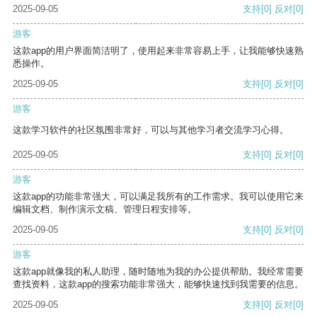
2025-09-05
支持
[0]
反对
[0]
游客
这款app的用户界面简洁明了，使用起来非常容易上手，让我能够快速熟
悉操作。
2025-09-05
支持
[0]
反对
[0]
游客
这款学习软件的社区氛围非常好，可以与其他学习者交流学习心得。
2025-09-05
支持
[0]
反对
[0]
游客
这款app的功能非常强大，可以满足我所有的工作需求。我可以使用它来
编辑文档、制作演示文稿、管理日程安排等。
2025-09-05
支持
[0]
反对
[0]
游客
这款app就像我的私人助理，随时随地为我的办公提供帮助。我经常需要
查找资料，这款app的搜索功能非常强大，能够快速找到我需要的信息。
2025-09-05
支持
[0]
反对
[0]