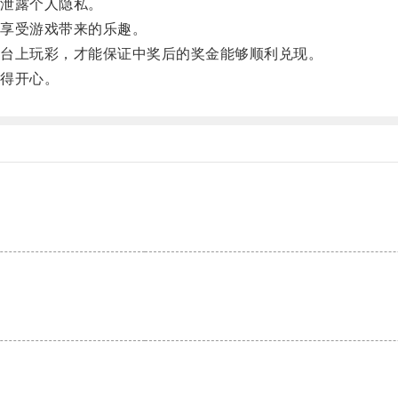
泄露个人隐私。
享受游戏带来的乐趣。
台上玩彩，才能保证中奖后的奖金能够顺利兑现。
得开心。
。