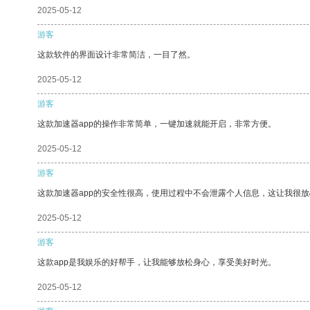
2025-05-12
游客
这款软件的界面设计非常简洁，一目了然。
2025-05-12
游客
这款加速器app的操作非常简单，一键加速就能开启，非常方便。
2025-05-12
游客
这款加速器app的安全性很高，使用过程中不会泄露个人信息，这让我很
2025-05-12
游客
这款app是我娱乐的好帮手，让我能够放松身心，享受美好时光。
2025-05-12