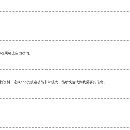
。
你在网络上自由移动。
找资料，这款app的搜索功能非常强大，能够快速找到我需要的信息。