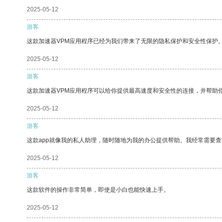
2025-05-12
游客
这款加速器VPM应用程序已经为我们带来了无限的隐私保护和安全性保护
2025-05-12
游客
这款加速器VPM应用程序可以给你提供最高速度和安全性的连接，并帮助
2025-05-12
游客
这款app就像我的私人助理，随时随地为我的办公提供帮助。我经常需要查
2025-05-12
游客
这款软件的操作非常简单，即使是小白也能快速上手。
2025-05-12