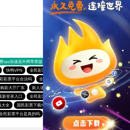
支持
[0]
反对
[0]
费vps加速器外网苹果版
旋风加速度器
快连加速器
快鸭VPN
全民彩票app下载安装安卓
彩彩票平台合法吗
全民彩票安卓版下载
新人送29元彩金平台
盈彩购彩大厅广东
新人送29元彩金平台
最新登录入口
全民彩票官网最新登录入口
载大全
国民彩票下载地址
彩神Vl购彩大厅
全民彩票平台是真的吗
6f彩票welcome
全民彩票所有平台