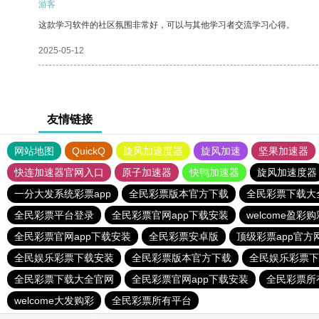
游客
这款学习软件的社区氛围非常好，可以与其他学习者交流学习心得。
2025-05-12
友情链接
网站地图
QuickQ
旋风加速度器
旋风加速
坚果加速器
快连加速器官网入口
原子加速器
快鸭加速器
旋风加速度器
一分大发系统彩票app
全民彩票版本官方下载
全民彩票下载大
全民彩票平台登录
全民彩票官网app下载安装
welcome盈彩
全民彩票官网app下载安装
全民彩票安卓版
顶级彩票app官方
全民娱乐彩票下载安装
全民彩票版本官方下载
全民娱乐彩票下
全民彩票下载大全官网
全民彩票官网app下载安装
全民彩票所
welcome大发购彩
全民彩票所有平台