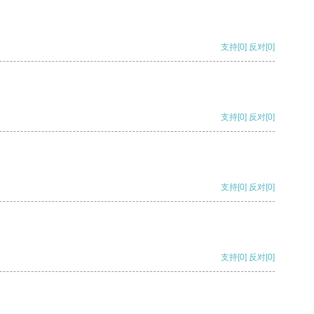
支持
[0]
反对
[0]
支持
[0]
反对
[0]
支持
[0]
反对
[0]
支持
[0]
反对
[0]