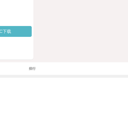
PC下载
排行