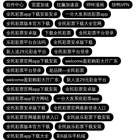
软件中心
雷霆加速
狂飙加速器
哔咔漫画
快鸭VPN
全民彩票app下载安装安卓
一分大发系统彩票app
全民彩票版本官方下载
全民彩票下载大全官网
全民彩票安卓版
下载全民彩票
全民彩票平台登录
乐彩彩票平台合法吗
全民彩票安卓版下载
新人送29元彩金平台
全民彩票平台登录
全民彩票官网app下载安装
welcome盈彩购彩大厅广东
全民彩票平台登录
老品牌—全民彩票
welcome盈彩购彩大厅广东
新人送29元彩金平台
全民彩票官网app下载安装
全民彩票安卓版
顶级彩票app官方网站
一分大发系统彩票app
全民彩票安卓版下载
全民彩票官网最新登录入口
全民彩票官网最新登录入口
全民娱乐彩票下载安装
全民彩票版本官方下载
全民娱乐彩票下载安装
全民彩票app下载大全
彩6娱乐手机端