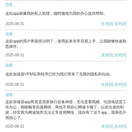
游客
这款app就像我的私人助理，随时随地为我的办公提供帮助。
2025-08-31
支持
[0]
反对
[0]
游客
这款app的用户界面简洁明了，使用起来非常容易上手，让我能够快速熟
悉操作。
2025-08-31
支持
[0]
反对
[0]
游客
这款加速器VPM应用程序已经为我们带来了无限的隐私和自由。
2025-08-31
支持
[0]
反对
[0]
游客
这款加速器app简直是居家旅行必备神器，无论是看视频、玩游戏还是工
作办公，都能畅享高速网络，再也不用担心网速卡顿了。以前出差的时
候，经常因为网速慢而无法正常使用网络，现在有了这个app，我再也不
用担心了。
2025-08-31
支持
[0]
反对
[0]