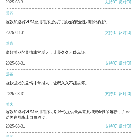
2025-08-31
支持
[0]
反对
[0]
游客
这款加速器VPM应用程序提供了顶级的安全性和隐私保护。
2025-08-31
支持
[0]
反对
[0]
游客
这款游戏的剧情非常感人，让我久久不能忘怀。
2025-08-31
支持
[0]
反对
[0]
游客
这款游戏的剧情非常感人，让我久久不能忘怀。
2025-08-31
支持
[0]
反对
[0]
游客
这款加速器VPM应用程序可以给你提供最高速度和安全性的连接，并帮
助你在网络上自由移动。
2025-08-31
支持
[0]
反对
[0]
游客