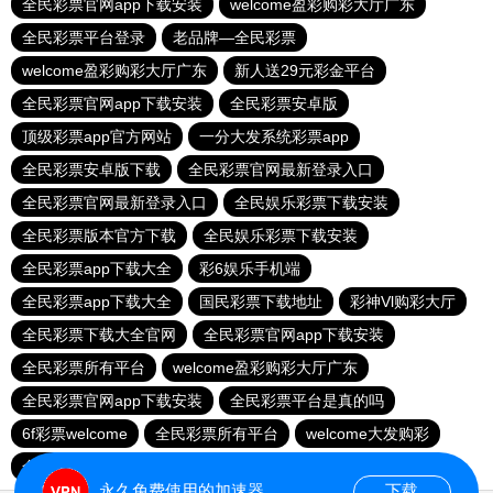
全民彩票官网app下载安装
welcome盈彩购彩大厅广东
全民彩票平台登录
老品牌—全民彩票
welcome盈彩购彩大厅广东
新人送29元彩金平台
全民彩票官网app下载安装
全民彩票安卓版
顶级彩票app官方网站
一分大发系统彩票app
全民彩票安卓版下载
全民彩票官网最新登录入口
全民彩票官网最新登录入口
全民娱乐彩票下载安装
全民彩票版本官方下载
全民娱乐彩票下载安装
全民彩票app下载大全
彩6娱乐手机端
全民彩票app下载大全
国民彩票下载地址
彩神Vl购彩大厅
全民彩票下载大全官网
全民彩票官网app下载安装
全民彩票所有平台
welcome盈彩购彩大厅广东
全民彩票官网app下载安装
全民彩票平台是真的吗
6f彩票welcome
全民彩票所有平台
welcome大发购彩
全民彩票所有平台
永久免费使用的加速器
下载