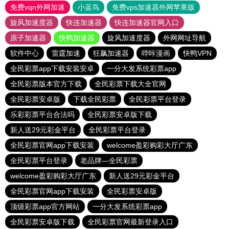
免费vqn外网加速
小蓝鸟
免费vps加速器外网苹果版
旋风加速度器
快连加速器
快连加速器官网入口
原子加速器
快鸭加速器
旋风加速度器
外网网址导航
软件中心
雷霆加速
狂飙加速器
哔咔漫画
快鸭VPN
全民彩票app下载安装安卓
一分大发系统彩票app
全民彩票版本官方下载
全民彩票下载大全官网
全民彩票安卓版
下载全民彩票
全民彩票平台登录
乐彩彩票平台合法吗
全民彩票安卓版下载
新人送29元彩金平台
全民彩票平台登录
全民彩票官网app下载安装
welcome盈彩购彩大厅广东
全民彩票平台登录
老品牌—全民彩票
welcome盈彩购彩大厅广东
新人送29元彩金平台
全民彩票官网app下载安装
全民彩票安卓版
顶级彩票app官方网站
一分大发系统彩票app
全民彩票安卓版下载
全民彩票官网最新登录入口