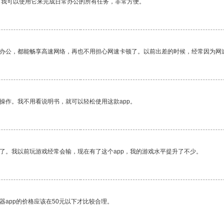
。我可以使用它来完成日常办公的所有任务，非常方便。
作办公，都能畅享高速网络，再也不用担心网速卡顿了。以前出差的时候，经常因为网
操作。我不用看说明书，就可以轻松使用这款app。
了。我以前玩游戏经常会输，现在有了这个app，我的游戏水平提升了不少。
器app的价格应该在50元以下才比较合理。