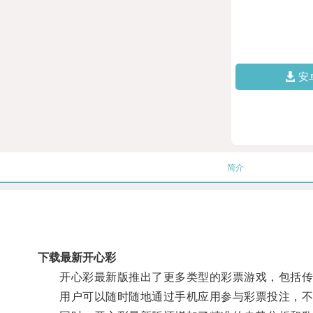
安
简介
下载最新开心彩
开心彩最新版推出了更多类型的彩票游戏，包括传
用户可以随时随地通过手机应用参与彩票投注，不