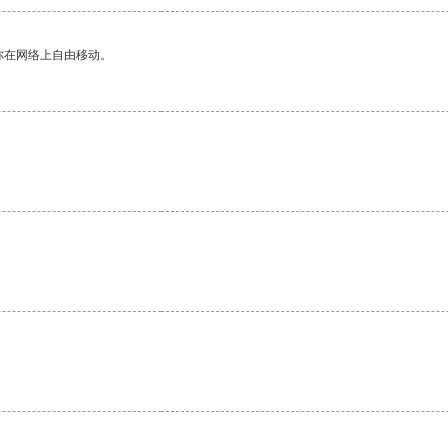
你在网络上自由移动。