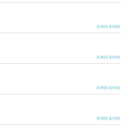
支持
[0]
反对
[0]
支持
[0]
反对
[0]
支持
[0]
反对
[0]
支持
[0]
反对
[0]