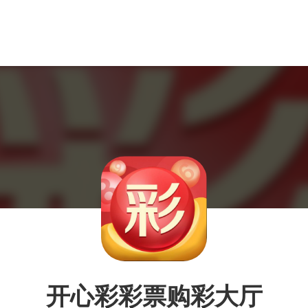
开心彩彩票购彩大厅