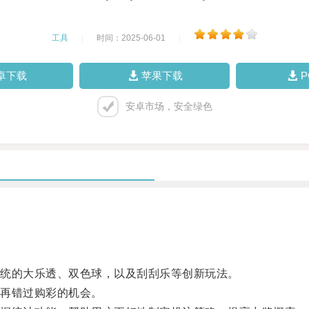
工具
|
时间：2025-06-01
|
卓下载
苹果下载
安卓市场，安全绿色
统的大乐透、双色球，以及刮刮乐等创新玩法。
再错过购彩的机会。