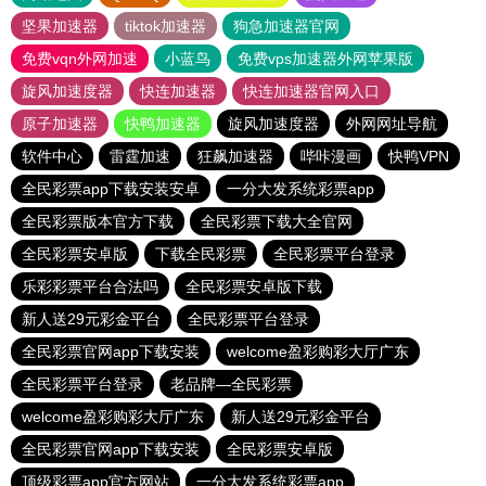
坚果加速器
tiktok加速器
狗急加速器官网
免费vqn外网加速
小蓝鸟
免费vps加速器外网苹果版
旋风加速度器
快连加速器
快连加速器官网入口
原子加速器
快鸭加速器
旋风加速度器
外网网址导航
软件中心
雷霆加速
狂飙加速器
哔咔漫画
快鸭VPN
全民彩票app下载安装安卓
一分大发系统彩票app
全民彩票版本官方下载
全民彩票下载大全官网
全民彩票安卓版
下载全民彩票
全民彩票平台登录
乐彩彩票平台合法吗
全民彩票安卓版下载
新人送29元彩金平台
全民彩票平台登录
全民彩票官网app下载安装
welcome盈彩购彩大厅广东
全民彩票平台登录
老品牌—全民彩票
welcome盈彩购彩大厅广东
新人送29元彩金平台
全民彩票官网app下载安装
全民彩票安卓版
顶级彩票app官方网站
一分大发系统彩票app