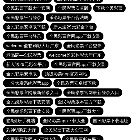
全民彩票下载大全官网
全民彩票安卓版
下载全民彩票
全民彩票平台登录
乐彩彩票平台合法吗
全民彩票安卓版下载
新人送29元彩金平台
全民彩票平台登录
全民彩票官网app下载安装
welcome盈彩购彩大厅广东
全民彩票平台登录
老品牌—全民彩票
welcome盈彩购彩大厅广东
新人送29元彩金平台
全民彩票官网app下载安装
全民彩票安卓版
顶级彩票app官方网站
一分大发系统彩票app
全民彩票安卓版下载
全民彩票官网最新登录入口
全民彩票官网最新登录入口
全民娱乐彩票下载安装
全民彩票版本官方下载
全民娱乐彩票下载安装
全民彩票app下载大全
彩6娱乐手机端
全民彩票app下载大全
国民彩票下载地址
彩神Vl购彩大厅
全民彩票下载大全官网
全民彩票官网app下载安装
全民彩票所有平台