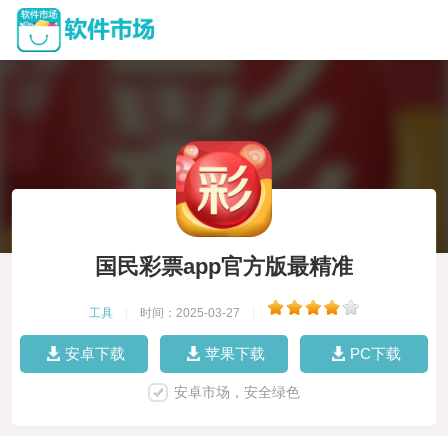
国民彩票app官方版最精准
工具
|
时间：2025-03-27
|
安卓下载
苹果下载
PC下载
安卓市场，安全绿色