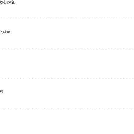
够放心购物。
区的线路。
绩。