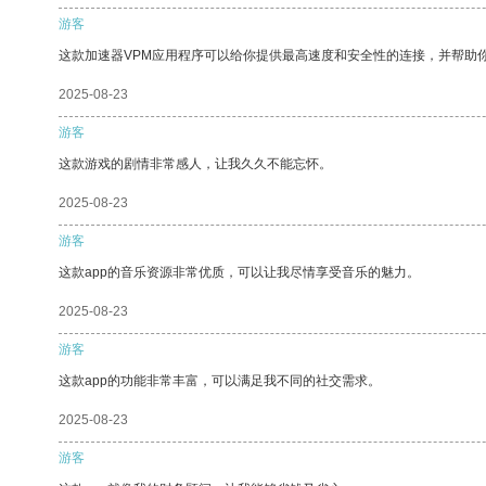
游客
这款加速器VPM应用程序可以给你提供最高速度和安全性的连接，并帮助
2025-08-23
游客
这款游戏的剧情非常感人，让我久久不能忘怀。
2025-08-23
游客
这款app的音乐资源非常优质，可以让我尽情享受音乐的魅力。
2025-08-23
游客
这款app的功能非常丰富，可以满足我不同的社交需求。
2025-08-23
游客