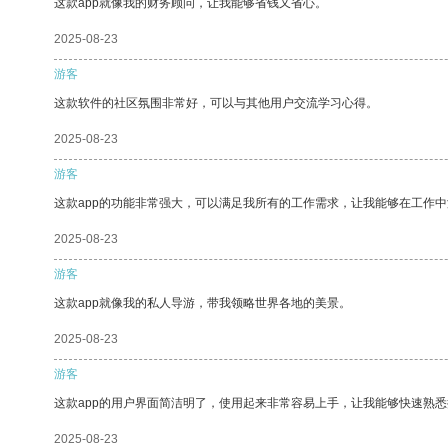
这款app就像我的财务顾问，让我能够省钱又省心。
2025-08-23
游客
这款软件的社区氛围非常好，可以与其他用户交流学习心得。
2025-08-23
游客
这款app的功能非常强大，可以满足我所有的工作需求，让我能够在工作
2025-08-23
游客
这款app就像我的私人导游，带我领略世界各地的美景。
2025-08-23
游客
这款app的用户界面简洁明了，使用起来非常容易上手，让我能够快速熟悉
2025-08-23