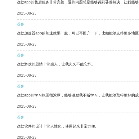
这款app的售后服务非常完善，遇到问题总是能够得到妥善解决，让我能
2025-08-23
游客
这款加速器app的加速效果一般，可以再提升一下，比如能够支持更多地
2025-08-23
游客
这款游戏的剧情非常感人，让我久久不能忘怀。
2025-08-23
游客
这款app的学习氛围很浓厚，能够激励我不断学习，让我能够取得更好的成
2025-08-23
游客
这款软件的设计非常人性化，使用起来非常方便。
2025-08-23