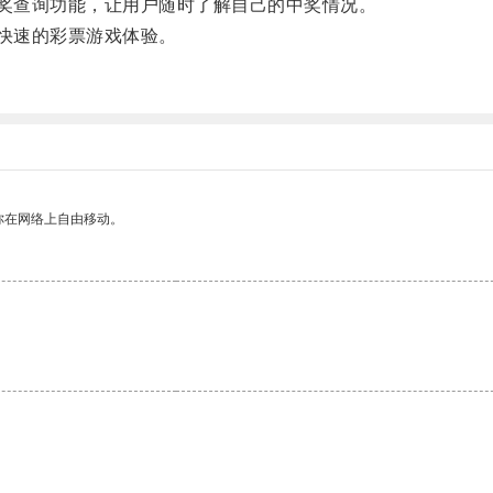
奖查询功能，让用户随时了解自己的中奖情况。
快速的彩票游戏体验。
你在网络上自由移动。
。