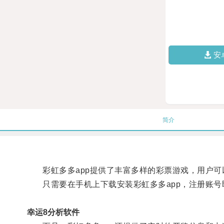
安
简介
彩虹多多app提供了丰富多样的彩票游戏，用户可
只需要在手机上下载安装彩虹多多app，注册账号
幸运8分析软件