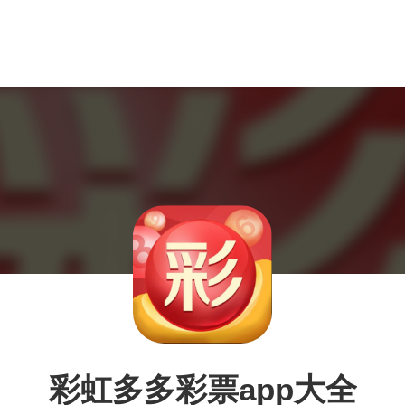
彩虹多多彩票app大全