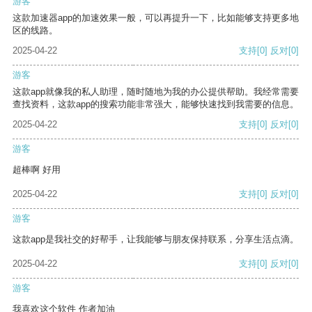
游客
这款加速器app的加速效果一般，可以再提升一下，比如能够支持更多地
区的线路。
2025-04-22
支持
[0]
反对
[0]
游客
这款app就像我的私人助理，随时随地为我的办公提供帮助。我经常需要
查找资料，这款app的搜索功能非常强大，能够快速找到我需要的信息。
2025-04-22
支持
[0]
反对
[0]
游客
超棒啊 好用
2025-04-22
支持
[0]
反对
[0]
游客
这款app是我社交的好帮手，让我能够与朋友保持联系，分享生活点滴。
2025-04-22
支持
[0]
反对
[0]
游客
我喜欢这个软件 作者加油