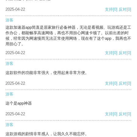
2025-04-22
支持
[0]
反对
[0]
游客
这款加速器app简直是居家旅行必备神器，无论是看视频、玩游戏还是工
作办公，都能畅享高速网络，再也不用担心网速卡顿了。以前出差的时
候，经常因为网速慢而无法正常使用网络，现在有了这个app，我再也不
用担心了。
2025-04-22
支持
[0]
反对
[0]
游客
这款软件的功能非常强大，使用起来非常方便。
2025-04-22
支持
[0]
反对
[0]
游客
这个是app神器
2025-04-22
支持
[0]
反对
[0]
游客
这款游戏的剧情非常感人，让我久久不能忘怀。