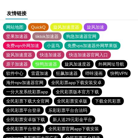
友情链接
网站地图
QuickQ
旋风加速度器
旋风加速
坚果加速器
tiktok加速器
狗急加速器官网
免费vqn外网加速
小蓝鸟
免费vps加速器外网苹果版
旋风加速度器
快连加速器
快连加速器官网入口
原子加速器
快鸭加速器
旋风加速度器
外网网址导航
软件中心
雷霆加速
狂飙加速器
哔咔漫画
快鸭VPN
海外npv加速器官网
全民彩票app下载安装安卓
一分大发系统彩票app
全民彩票版本官方下载
全民彩票下载大全官网
全民彩票安卓版
下载全民彩票
全民彩票平台登录
乐彩彩票平台合法吗
全民彩票安卓版下载
新人送29元彩金平台
全民彩票平台登录
全民彩票官网app下载安装