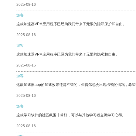
2025-08-16
游客
这款加速器VPM应用程序已经为我们带来了无限的隐私保护和自由。
2025-08-16
游客
这款加速器VPM应用程序已经为我们带来了无限的隐私和自由。
2025-08-16
游客
这款加速器app的加速效果还是不错的，但偶尔也会出现卡顿的情况，希
2025-08-16
游客
这款学习软件的社区氛围非常好，可以与其他学习者交流学习心得。
2025-08-16