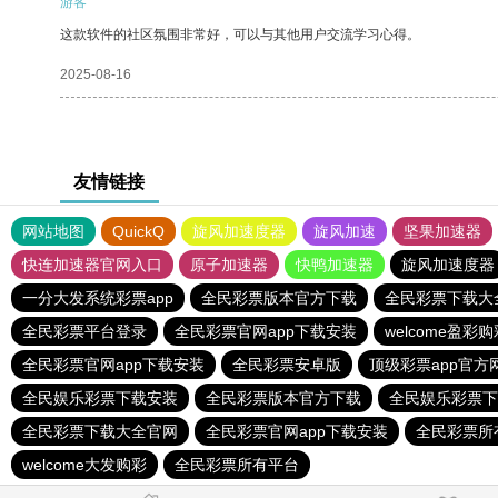
游客
这款软件的社区氛围非常好，可以与其他用户交流学习心得。
2025-08-16
友情链接
网站地图
QuickQ
旋风加速度器
旋风加速
坚果加速器
快连加速器官网入口
原子加速器
快鸭加速器
旋风加速度器
一分大发系统彩票app
全民彩票版本官方下载
全民彩票下载大
全民彩票平台登录
全民彩票官网app下载安装
welcome盈彩
全民彩票官网app下载安装
全民彩票安卓版
顶级彩票app官方
全民娱乐彩票下载安装
全民彩票版本官方下载
全民娱乐彩票下
全民彩票下载大全官网
全民彩票官网app下载安装
全民彩票所
welcome大发购彩
全民彩票所有平台