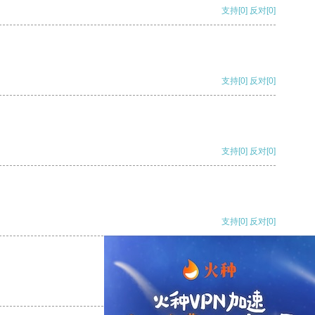
支持
[0]
反对
[0]
支持
[0]
反对
[0]
支持
[0]
反对
[0]
支持
[0]
反对
[0]
支持
[0]
反对
[0]