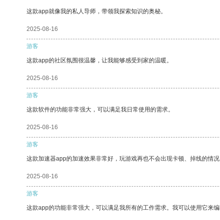
这款app就像我的私人导师，带领我探索知识的奥秘。
2025-08-16
游客
这款app的社区氛围很温馨，让我能够感受到家的温暖。
2025-08-16
游客
这款软件的功能非常强大，可以满足我日常使用的需求。
2025-08-16
游客
这款加速器app的加速效果非常好，玩游戏再也不会出现卡顿、掉线的情况
2025-08-16
游客
这款app的功能非常强大，可以满足我所有的工作需求。我可以使用它来