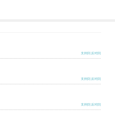
支持
[0]
反对
[0]
支持
[0]
反对
[0]
支持
[0]
反对
[0]