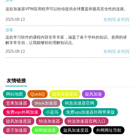
这款加速器VPM应用程序可以给你提供全球覆盖和最高安全性的连接。
2025-08-13
支持
[0]
反对
[0]
游客
这款学习软件的课程内容非常丰富，涵盖了各个学科的知识。老师的讲
解非常生动，让我能够轻松理解知识点。
2025-08-13
支持
[0]
反对
[0]
友情链接
网站地图
QuickQ
旋风加速度器
旋风加速
坚果加速器
tiktok加速器
狗急加速器官网
免费vqn外网加速
小蓝鸟
免费vps加速器外网苹果版
旋风加速度器
快连加速器
快连加速器官网入口
原子加速器
快鸭加速器
旋风加速度器
外网网址导航