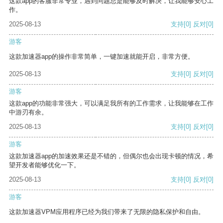
这款app的客服非常专业，遇到问题总是能够及时解决，让我能够安心工
作。
2025-08-13
支持
[0]
反对
[0]
游客
这款加速器app的操作非常简单，一键加速就能开启，非常方便。
2025-08-13
支持
[0]
反对
[0]
游客
这款app的功能非常强大，可以满足我所有的工作需求，让我能够在工作
中游刃有余。
2025-08-13
支持
[0]
反对
[0]
游客
这款加速器app的加速效果还是不错的，但偶尔也会出现卡顿的情况，希
望开发者能够优化一下。
2025-08-13
支持
[0]
反对
[0]
游客
这款加速器VPM应用程序已经为我们带来了无限的隐私保护和自由。