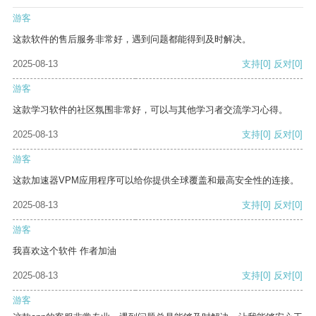
游客
这款软件的售后服务非常好，遇到问题都能得到及时解决。
2025-08-13
支持
[0]
反对
[0]
游客
这款学习软件的社区氛围非常好，可以与其他学习者交流学习心得。
2025-08-13
支持
[0]
反对
[0]
游客
这款加速器VPM应用程序可以给你提供全球覆盖和最高安全性的连接。
2025-08-13
支持
[0]
反对
[0]
游客
我喜欢这个软件 作者加油
2025-08-13
支持
[0]
反对
[0]
游客