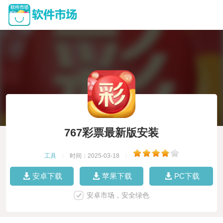
767彩票最新版安装
工具
|
时间：2025-03-18
|
安卓下载
苹果下载
PC下载
安卓市场，安全绿色