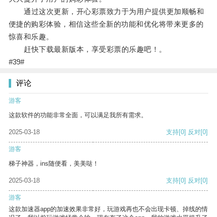
通过这次更新，开心彩票致力于为用户提供更加顺畅和
便捷的购彩体验，相信这些全新的功能和优化将带来更多的
惊喜和乐趣。
赶快下载最新版本，享受彩票的乐趣吧！。
#39#
评论
游客
这款软件的功能非常全面，可以满足我所有需求。
2025-03-18
支持
[0]
反对
[0]
游客
梯子神器，ins随便看，美美哒！
2025-03-18
支持
[0]
反对
[0]
游客
这款加速器app的加速效果非常好，玩游戏再也不会出现卡顿、掉线的情