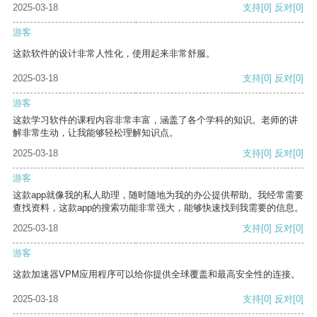
2025-03-18
支持
[0]
反对
[0]
游客
这款软件的设计非常人性化，使用起来非常舒服。
2025-03-18
支持
[0]
反对
[0]
游客
这款学习软件的课程内容非常丰富，涵盖了各个学科的知识。老师的讲
解非常生动，让我能够轻松理解知识点。
2025-03-18
支持
[0]
反对
[0]
游客
这款app就像我的私人助理，随时随地为我的办公提供帮助。我经常需要
查找资料，这款app的搜索功能非常强大，能够快速找到我需要的信息。
2025-03-18
支持
[0]
反对
[0]
游客
这款加速器VPM应用程序可以给你提供全球覆盖和最高安全性的连接。
2025-03-18
支持
[0]
反对
[0]