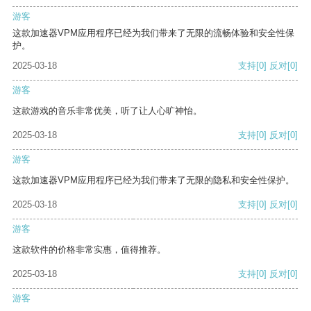
游客
这款加速器VPM应用程序已经为我们带来了无限的流畅体验和安全性保
护。
2025-03-18
支持
[0]
反对
[0]
游客
这款游戏的音乐非常优美，听了让人心旷神怡。
2025-03-18
支持
[0]
反对
[0]
游客
这款加速器VPM应用程序已经为我们带来了无限的隐私和安全性保护。
2025-03-18
支持
[0]
反对
[0]
游客
这款软件的价格非常实惠，值得推荐。
2025-03-18
支持
[0]
反对
[0]
游客