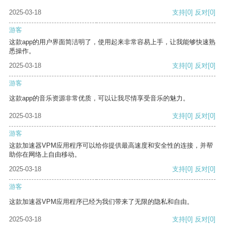
2025-03-18
支持
[0]
反对
[0]
游客
这款app的用户界面简洁明了，使用起来非常容易上手，让我能够快速熟
悉操作。
2025-03-18
支持
[0]
反对
[0]
游客
这款app的音乐资源非常优质，可以让我尽情享受音乐的魅力。
2025-03-18
支持
[0]
反对
[0]
游客
这款加速器VPM应用程序可以给你提供最高速度和安全性的连接，并帮
助你在网络上自由移动。
2025-03-18
支持
[0]
反对
[0]
游客
这款加速器VPM应用程序已经为我们带来了无限的隐私和自由。
2025-03-18
支持
[0]
反对
[0]