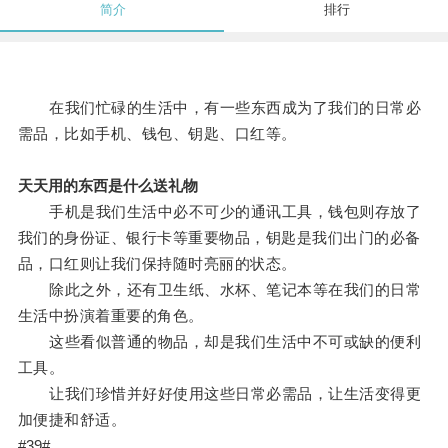
简介
排行
在我们忙碌的生活中，有一些东西成为了我们的日常必
需品，比如手机、钱包、钥匙、口红等。
天天用的东西是什么送礼物
手机是我们生活中必不可少的通讯工具，钱包则存放了
我们的身份证、银行卡等重要物品，钥匙是我们出门的必备
品，口红则让我们保持随时亮丽的状态。
除此之外，还有卫生纸、水杯、笔记本等在我们的日常
生活中扮演着重要的角色。
这些看似普通的物品，却是我们生活中不可或缺的便利
工具。
让我们珍惜并好好使用这些日常必需品，让生活变得更
加便捷和舒适。
#39#