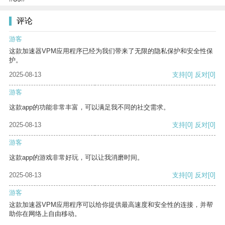
评论
游客
这款加速器VPM应用程序已经为我们带来了无限的隐私保护和安全性保
护。
2025-08-13
支持
[0]
反对
[0]
游客
这款app的功能非常丰富，可以满足我不同的社交需求。
2025-08-13
支持
[0]
反对
[0]
游客
这款app的游戏非常好玩，可以让我消磨时间。
2025-08-13
支持
[0]
反对
[0]
游客
这款加速器VPM应用程序可以给你提供最高速度和安全性的连接，并帮
助你在网络上自由移动。