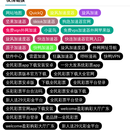
网站地图
QuickQ
旋风加速度器
旋风加速
坚果加速器
tiktok加速器
狗急加速器官网
免费vqn外网加速
小蓝鸟
免费vps加速器外网苹果版
旋风加速度器
快连加速器
快连加速器官网入口
原子加速器
快鸭加速器
旋风加速度器
外网网址导航
软件中心
雷霆加速
狂飙加速器
哔咔漫画
快鸭VPN
全民彩票app下载安装安卓
一分大发系统彩票app
全民彩票版本官方下载
全民彩票下载大全官网
全民彩票安卓版
下载全民彩票
全民彩票平台登录
乐彩彩票平台合法吗
全民彩票安卓版下载
新人送29元彩金平台
全民彩票平台登录
全民彩票官网app下载安装
welcome盈彩购彩大厅广东
全民彩票平台登录
老品牌—全民彩票
welcome盈彩购彩大厅广东
新人送29元彩金平台