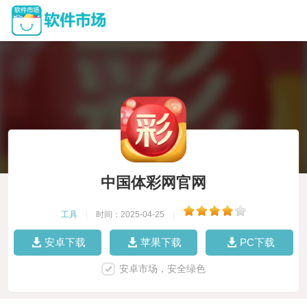
中国体彩网官网
工具
|
时间：2025-04-25
|
安卓下载
苹果下载
PC下载
安卓市场，安全绿色