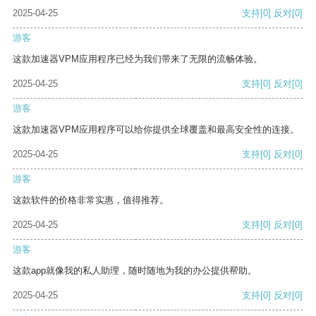
2025-04-25
支持
[0]
反对
[0]
游客
这款加速器VPM应用程序已经为我们带来了无限的流畅体验。
2025-04-25
支持
[0]
反对
[0]
游客
这款加速器VPM应用程序可以给你提供全球覆盖和最高安全性的连接。
2025-04-25
支持
[0]
反对
[0]
游客
这款软件的价格非常实惠，值得推荐。
2025-04-25
支持
[0]
反对
[0]
游客
这款app就像我的私人助理，随时随地为我的办公提供帮助。
2025-04-25
支持
[0]
反对
[0]