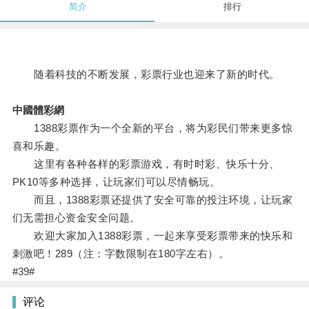
简介
排行
随着科技的不断发展，彩票行业也迎来了新的时代。
中國體彩網
1388彩票作为一个全新的平台，将为彩民们带来更多惊
喜和乐趣。
这里有各种各样的彩票游戏，有时时彩、快乐十分、
PK10等多种选择，让玩家们可以尽情畅玩。
而且，1388彩票还提供了安全可靠的投注环境，让玩家
们无需担心资金安全问题。
欢迎大家加入1388彩票，一起来享受彩票带来的快乐和
刺激吧！289（注：字数限制在180字左右）。
#39#
评论