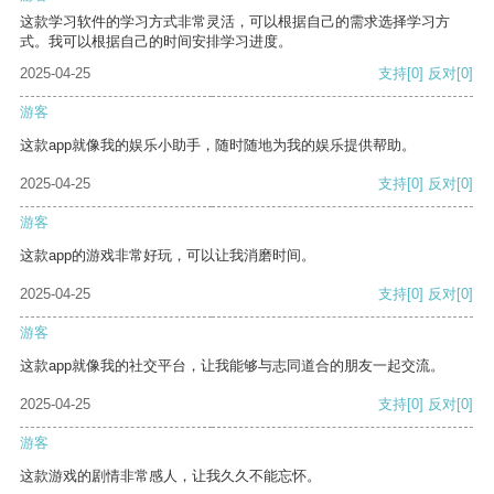
这款学习软件的学习方式非常灵活，可以根据自己的需求选择学习方
式。我可以根据自己的时间安排学习进度。
2025-04-25
支持
[0]
反对
[0]
游客
这款app就像我的娱乐小助手，随时随地为我的娱乐提供帮助。
2025-04-25
支持
[0]
反对
[0]
游客
这款app的游戏非常好玩，可以让我消磨时间。
2025-04-25
支持
[0]
反对
[0]
游客
这款app就像我的社交平台，让我能够与志同道合的朋友一起交流。
2025-04-25
支持
[0]
反对
[0]
游客
这款游戏的剧情非常感人，让我久久不能忘怀。