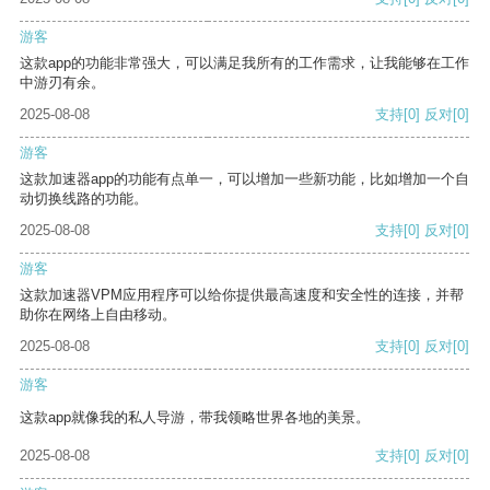
游客
这款app的功能非常强大，可以满足我所有的工作需求，让我能够在工作
中游刃有余。
2025-08-08
支持
[0]
反对
[0]
游客
这款加速器app的功能有点单一，可以增加一些新功能，比如增加一个自
动切换线路的功能。
2025-08-08
支持
[0]
反对
[0]
游客
这款加速器VPM应用程序可以给你提供最高速度和安全性的连接，并帮
助你在网络上自由移动。
2025-08-08
支持
[0]
反对
[0]
游客
这款app就像我的私人导游，带我领略世界各地的美景。
2025-08-08
支持
[0]
反对
[0]