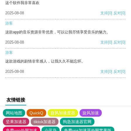
这个软件我非常喜欢
2025-08-08
支持
[0]
反对
[0]
游客
这款app的音乐资源非常优质，可以让我尽情享受音乐的魅力。
2025-08-08
支持
[0]
反对
[0]
游客
这款游戏的剧情非常感人，让我久久不能忘怀。
2025-08-08
支持
[0]
反对
[0]
友情链接
网站地图
QuickQ
旋风加速度器
旋风加速
坚果加速器
tiktok加速器
狗急加速器官网
免费vqn外网加速
小蓝鸟
免费vps加速器外网苹果版