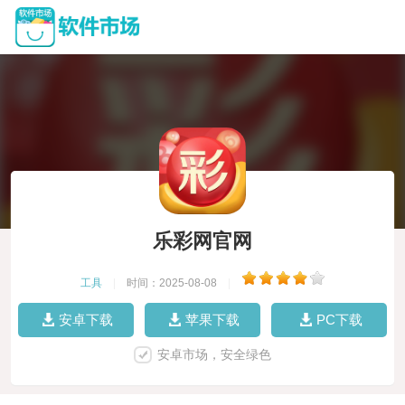
乐彩网官网
工具
|
时间：2025-08-08
|
安卓下载
苹果下载
PC下载
安卓市场，安全绿色