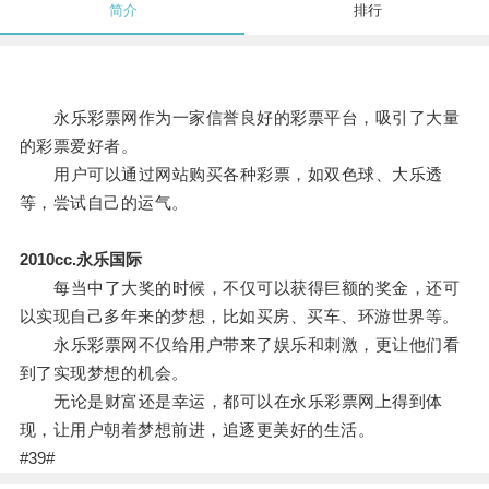
简介
排行
永乐彩票网作为一家信誉良好的彩票平台，吸引了大量
的彩票爱好者。
用户可以通过网站购买各种彩票，如双色球、大乐透
等，尝试自己的运气。
2010cc.永乐国际
每当中了大奖的时候，不仅可以获得巨额的奖金，还可
以实现自己多年来的梦想，比如买房、买车、环游世界等。
永乐彩票网不仅给用户带来了娱乐和刺激，更让他们看
到了实现梦想的机会。
无论是财富还是幸运，都可以在永乐彩票网上得到体
现，让用户朝着梦想前进，追逐更美好的生活。
#39#