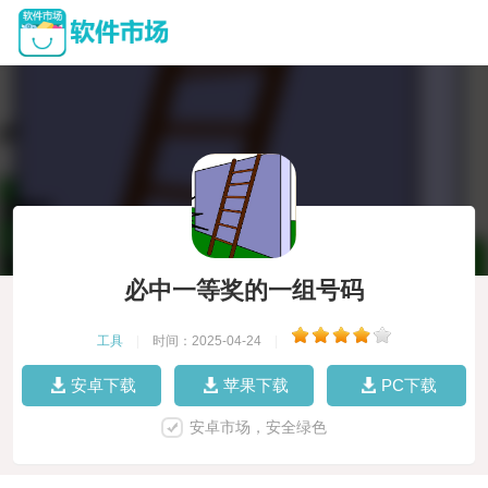
必中一等奖的一组号码
工具
|
时间：2025-04-24
|
安卓下载
苹果下载
PC下载
安卓市场，安全绿色