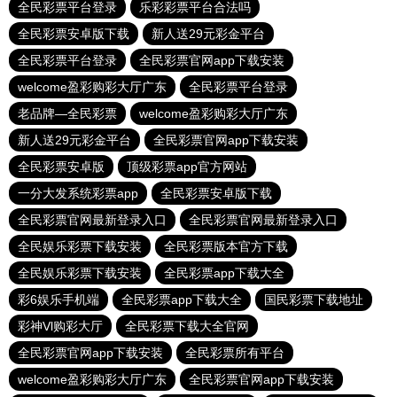
全民彩票平台登录
乐彩彩票平台合法吗
全民彩票安卓版下载
新人送29元彩金平台
全民彩票平台登录
全民彩票官网app下载安装
welcome盈彩购彩大厅广东
全民彩票平台登录
老品牌—全民彩票
welcome盈彩购彩大厅广东
新人送29元彩金平台
全民彩票官网app下载安装
全民彩票安卓版
顶级彩票app官方网站
一分大发系统彩票app
全民彩票安卓版下载
全民彩票官网最新登录入口
全民彩票官网最新登录入口
全民娱乐彩票下载安装
全民彩票版本官方下载
全民娱乐彩票下载安装
全民彩票app下载大全
彩6娱乐手机端
全民彩票app下载大全
国民彩票下载地址
彩神Vl购彩大厅
全民彩票下载大全官网
全民彩票官网app下载安装
全民彩票所有平台
welcome盈彩购彩大厅广东
全民彩票官网app下载安装