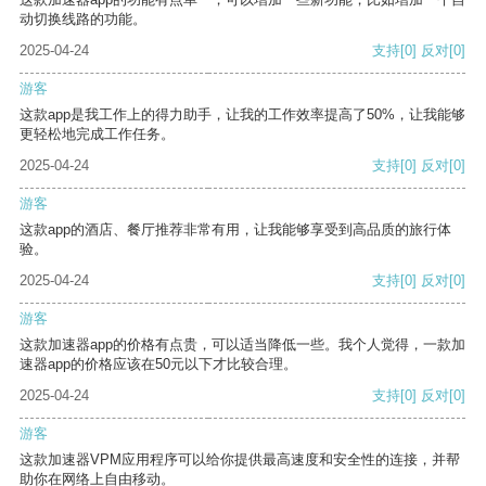
动切换线路的功能。
2025-04-24
支持
[0]
反对
[0]
游客
这款app是我工作上的得力助手，让我的工作效率提高了50%，让我能够
更轻松地完成工作任务。
2025-04-24
支持
[0]
反对
[0]
游客
这款app的酒店、餐厅推荐非常有用，让我能够享受到高品质的旅行体
验。
2025-04-24
支持
[0]
反对
[0]
游客
这款加速器app的价格有点贵，可以适当降低一些。我个人觉得，一款加
速器app的价格应该在50元以下才比较合理。
2025-04-24
支持
[0]
反对
[0]
游客
这款加速器VPM应用程序可以给你提供最高速度和安全性的连接，并帮
助你在网络上自由移动。