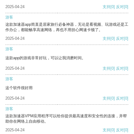
2025-04-24
支持
[0]
反对
[0]
游客
这款加速器app简直是居家旅行必备神器，无论是看视频、玩游戏还是工
作办公，都能畅享高速网络，再也不用担心网速卡顿了。
2025-04-24
支持
[0]
反对
[0]
游客
这款app的游戏非常好玩，可以让我消磨时间。
2025-04-24
支持
[0]
反对
[0]
游客
这个软件很好用
2025-04-24
支持
[0]
反对
[0]
游客
这款加速器VPM应用程序可以给你提供最高速度和安全性的连接，并帮
助你在网络上自由移动。
2025-04-24
支持
[0]
反对
[0]