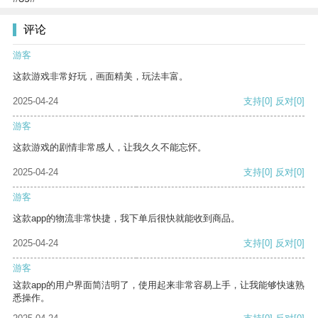
评论
游客
这款游戏非常好玩，画面精美，玩法丰富。
2025-04-24
支持
[0]
反对
[0]
游客
这款游戏的剧情非常感人，让我久久不能忘怀。
2025-04-24
支持
[0]
反对
[0]
游客
这款app的物流非常快捷，我下单后很快就能收到商品。
2025-04-24
支持
[0]
反对
[0]
游客
这款app的用户界面简洁明了，使用起来非常容易上手，让我能够快速熟
悉操作。