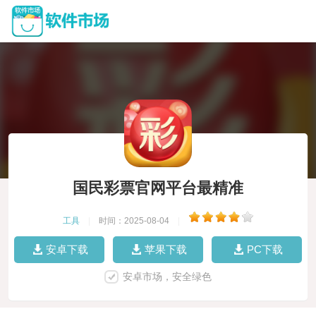
国民彩票官网平台最精准
工具
|
时间：2025-08-04
|
安卓下载
苹果下载
PC下载
安卓市场，安全绿色