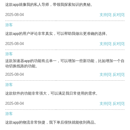
这款app就像我的私人导师，带领我探索知识的奥秘。
2025-08-04
支持
[0]
反对
[0]
游客
这款app的用户评论非常真实，可以帮助我做出更准确的选择。
2025-08-04
支持
[0]
反对
[0]
游客
这款加速器app的功能有点单一，可以增加一些新功能，比如增加一个自
动切换线路的功能。
2025-08-04
支持
[0]
反对
[0]
游客
这款软件的功能非常强大，可以满足我日常使用的需求。
2025-08-04
支持
[0]
反对
[0]
游客
这款app的物流非常快捷，我下单后很快就能收到商品。