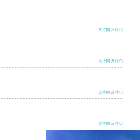
支持
[0]
反对
[0]
支持
[0]
反对
[0]
支持
[0]
反对
[0]
支持
[0]
反对
[0]