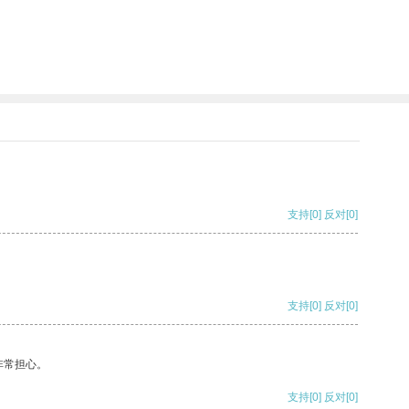
支持
[0]
反对
[0]
支持
[0]
反对
[0]
非常担心。
支持
[0]
反对
[0]