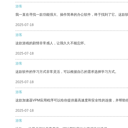
游客
我一直在寻找一款功能强大、操作简单的办公软件，终于找到了它。这款
2025-07-18
游客
这款游戏的剧情非常感人，让我久久不能忘怀。
2025-07-18
游客
这款软件的学习方式非常灵活，可以根据自己的需求选择学习方式。
2025-07-18
游客
这款加速器VPM应用程序可以给你提供最高速度和安全性的连接，并帮助
2025-07-18
游客