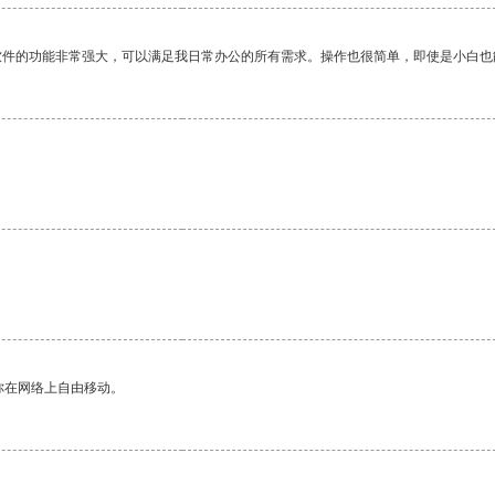
软件的功能非常强大，可以满足我日常办公的所有需求。操作也很简单，即使是小白也
你在网络上自由移动。