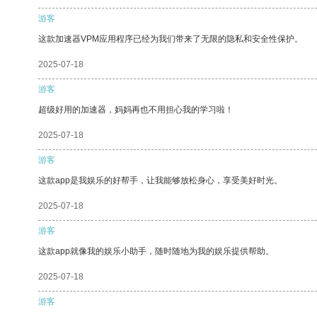
游客
这款加速器VPM应用程序已经为我们带来了无限的隐私和安全性保护。
2025-07-18
游客
超级好用的加速器，妈妈再也不用担心我的学习啦！
2025-07-18
游客
这款app是我娱乐的好帮手，让我能够放松身心，享受美好时光。
2025-07-18
游客
这款app就像我的娱乐小助手，随时随地为我的娱乐提供帮助。
2025-07-18
游客