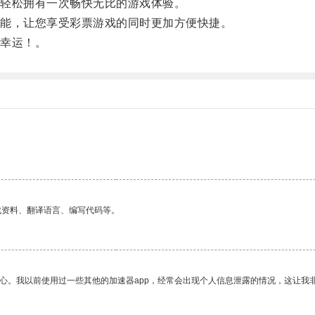
轻松拥有一次畅快无比的游戏体验。
能，让您享受彩票游戏的同时更加方便快捷。
幸运！。
找资料、翻译语言、编写代码等。
放心。我以前使用过一些其他的加速器app，经常会出现个人信息泄露的情况，这让我