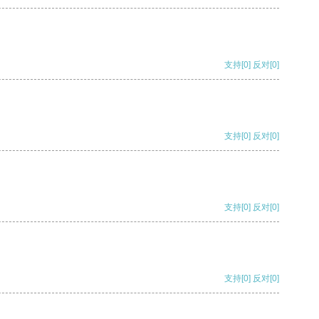
支持
[0]
反对
[0]
支持
[0]
反对
[0]
支持
[0]
反对
[0]
支持
[0]
反对
[0]