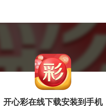
开心彩在线下载安装到手机