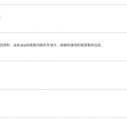
。
找资料，这款app的搜索功能非常强大，能够快速找到我需要的信息。