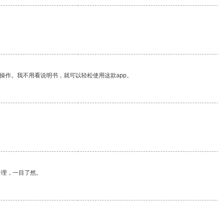
。
操作。我不用看说明书，就可以轻松使用这款app。
合理，一目了然。