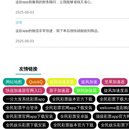
这款app就像我的财务顾问，让我能够省钱又省心。
2025-08-03
游客
这款app的物流非常快捷，我下单后很快就能收到商品。
2025-08-03
友情链接
网站地图
QuickQ
旋风加速度器
旋风加速
坚果加速器
快连加速器官网入口
原子加速器
快鸭加速器
旋风加速度器
一分大发系统彩票app
全民彩票版本官方下载
全民彩票下载大
全民彩票平台登录
全民彩票官网app下载安装
welcome盈彩
全民彩票官网app下载安装
全民彩票安卓版
顶级彩票app官方
全民娱乐彩票下载安装
全民彩票版本官方下载
全民娱乐彩票下