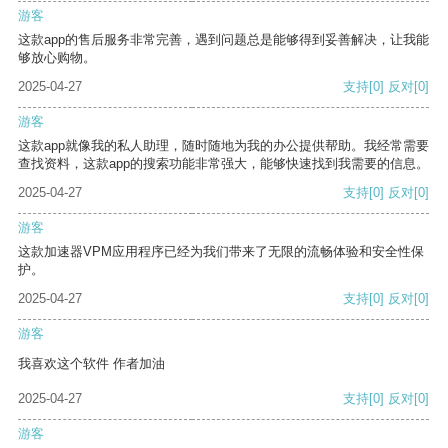
游客
这款app的售后服务非常完善，遇到问题总是能够得到妥善解决，让我能
够放心购物。
2025-04-27
支持
[0]
反对
[0]
游客
这款app就像我的私人助理，随时随地为我的办公提供帮助。我经常需要
查找资料，这款app的搜索功能非常强大，能够快速找到我需要的信息。
2025-04-27
支持
[0]
反对
[0]
游客
这款加速器VPM应用程序已经为我们带来了无限的流畅体验和安全性保
护。
2025-04-27
支持
[0]
反对
[0]
游客
我喜欢这个软件 作者加油
2025-04-27
支持
[0]
反对
[0]
游客