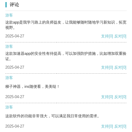
评论
游客
这款app是我学习路上的良师益友，让我能够随时随地学习新知识，拓宽
视野。
2025-04-27
支持
[0]
反对
[0]
游客
这款加速器app的安全性有待提高，可以加强防护措施，比如增加双重验
证。
2025-04-27
支持
[0]
反对
[0]
游客
梯子神器，ins随便看，美美哒！
2025-04-27
支持
[0]
反对
[0]
游客
这款软件的功能非常强大，可以满足我日常使用的需求。
2025-04-27
支持
[0]
反对
[0]