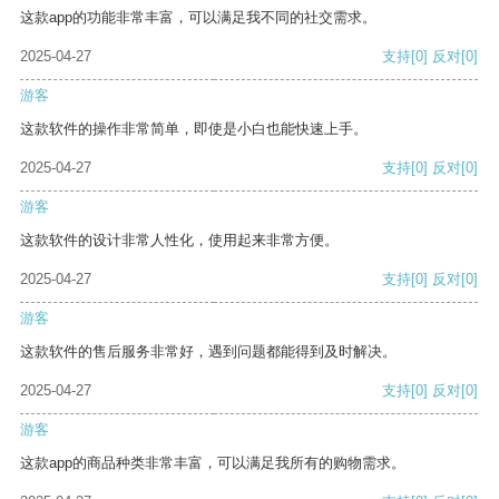
这款app的功能非常丰富，可以满足我不同的社交需求。
2025-04-27
支持
[0]
反对
[0]
游客
这款软件的操作非常简单，即使是小白也能快速上手。
2025-04-27
支持
[0]
反对
[0]
游客
这款软件的设计非常人性化，使用起来非常方便。
2025-04-27
支持
[0]
反对
[0]
游客
这款软件的售后服务非常好，遇到问题都能得到及时解决。
2025-04-27
支持
[0]
反对
[0]
游客
这款app的商品种类非常丰富，可以满足我所有的购物需求。