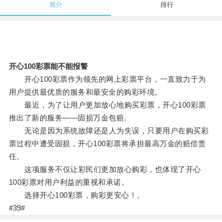
简介
排行
开心100彩票能不能报警
开心100彩票作为领先的网上彩票平台，一直致力于为
用户提供最优质的服务和最安全的购彩环境。
最近，为了让用户更加放心地购买彩票，开心100彩票
推出了新的服务——固损万金包赔。
无论是因为系统故障还是人为失误，只要用户在购买彩
票过程中遭受固损，开心100彩票将承担最高万金的赔偿责
任。
这项服务不仅让彩民们更加放心购彩，也体现了开心
100彩票对用户利益的重视和承诺。
选择开心100彩票，购彩更安心！。
#39#