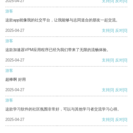
2025-04-27
支持
[0]
反对
[0]
游客
这款app就像我的社交平台，让我能够与志同道合的朋友一起交流。
2025-04-27
支持
[0]
反对
[0]
游客
这款加速器VPM应用程序已经为我们带来了无限的流畅体验。
2025-04-27
支持
[0]
反对
[0]
游客
超棒啊 好用
2025-04-27
支持
[0]
反对
[0]
游客
这款学习软件的社区氛围非常好，可以与其他学习者交流学习心得。
2025-04-27
支持
[0]
反对
[0]