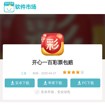
开心一百彩票包赔
工具
|
时间：2025-04-27
|
安卓下载
苹果下载
PC下载
安卓市场，安全绿色