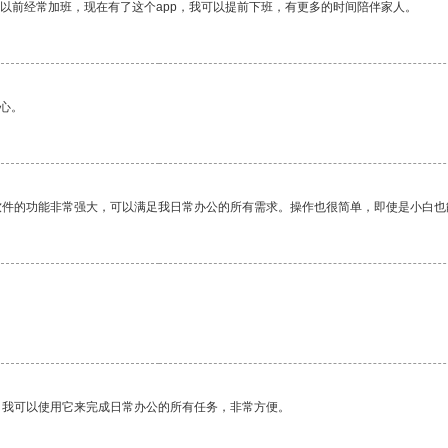
我以前经常加班，现在有了这个app，我可以提前下班，有更多的时间陪伴家人。
心。
软件的功能非常强大，可以满足我日常办公的所有需求。操作也很简单，即使是小白也
。我可以使用它来完成日常办公的所有任务，非常方便。