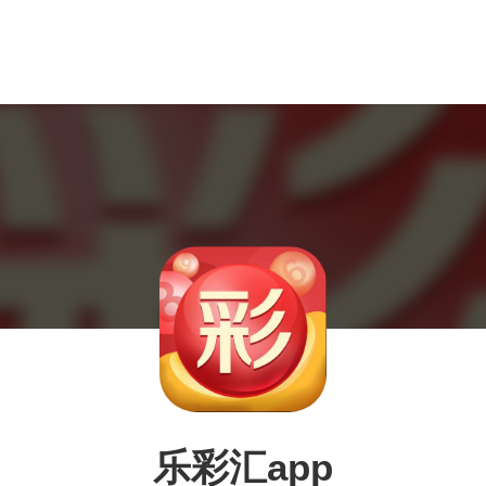
乐彩汇app