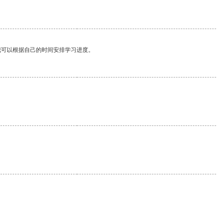
我可以根据自己的时间安排学习进度。
。