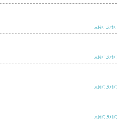
支持
[0]
反对
[0]
支持
[0]
反对
[0]
支持
[0]
反对
[0]
支持
[0]
反对
[0]