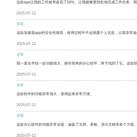
这款app让我的工作效率提高了50%，让我能够更轻松地完成工作任务。
2025-07-12
游客
这款加速器app的安全性很高，使用过程中不会泄露个人信息，让我非常放
2025-07-12
游客
我一直在寻找一款功能强大、操作简单的办公软件，终于找到了它。这款
2025-07-12
游客
这款软件的功能非常强大，使用起来非常方便。
2025-07-12
游客
这款办公软件的功能非常全面，涵盖了文档、表格、演示文稿等各个方面
2025-07-12