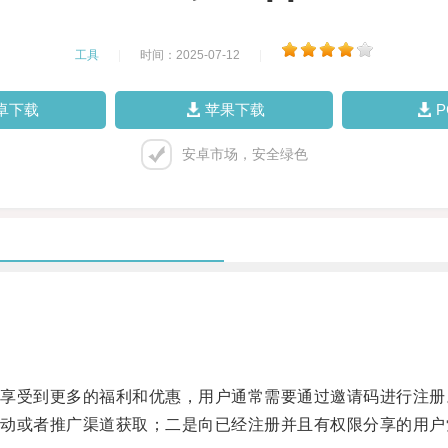
工具
|
时间：2025-07-12
|
卓下载
苹果下载
安卓市场，安全绿色
受到更多的福利和优惠，用户通常需要通过邀请码进行注册
或者推广渠道获取；二是向已经注册并且有权限分享的用户