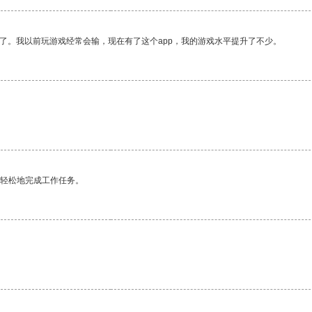
了。我以前玩游戏经常会输，现在有了这个app，我的游戏水平提升了不少。
更轻松地完成工作任务。