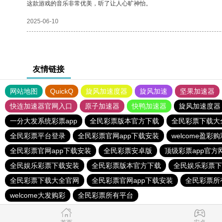
这款游戏的音乐非常优美，听了让人心旷神怡。
2025-06-10
友情链接
网站地图
QuickQ
旋风加速度器
旋风加速
坚果加速器
快连加速器官网入口
原子加速器
快鸭加速器
旋风加速度器
一分大发系统彩票app
全民彩票版本官方下载
全民彩票下载大
全民彩票平台登录
全民彩票官网app下载安装
welcome盈彩
全民彩票官网app下载安装
全民彩票安卓版
顶级彩票app官方
全民娱乐彩票下载安装
全民彩票版本官方下载
全民娱乐彩票下
全民彩票下载大全官网
全民彩票官网app下载安装
全民彩票所
welcome大发购彩
全民彩票所有平台