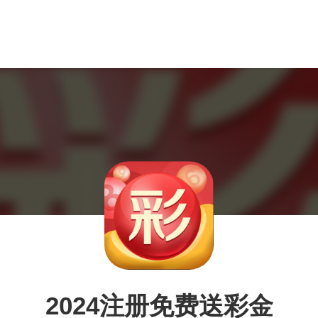
2024注册免费送彩金