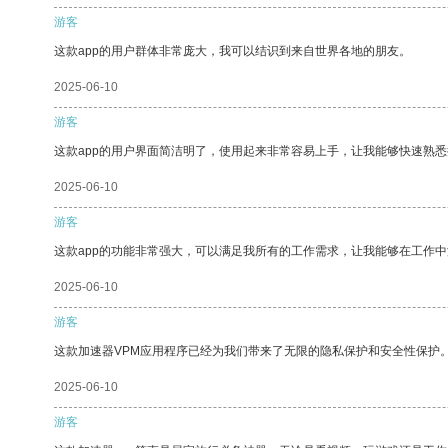
游客
这款app的用户群体非常庞大，我可以结识到来自世界各地的朋友。
2025-06-10
游客
这款app的用户界面简洁明了，使用起来非常容易上手，让我能够快速熟悉
2025-06-10
游客
这款app的功能非常强大，可以满足我所有的工作需求，让我能够在工作
2025-06-10
游客
这款加速器VPM应用程序已经为我们带来了无限的隐私保护和安全性保护
2025-06-10
游客