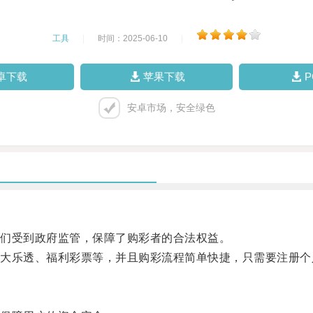
工具
|
时间：2025-06-10
|
卓下载
苹果下载
安卓市场，安全绿色
们受到政府监管，保障了购彩者的合法权益。
乐透、福利彩票等，并且购彩流程简单快捷，只需要注册个