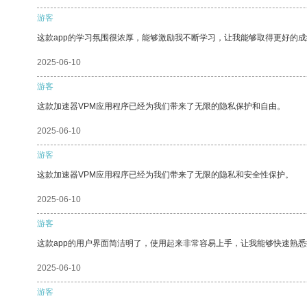
游客
这款app的学习氛围很浓厚，能够激励我不断学习，让我能够取得更好的成
2025-06-10
游客
这款加速器VPM应用程序已经为我们带来了无限的隐私保护和自由。
2025-06-10
游客
这款加速器VPM应用程序已经为我们带来了无限的隐私和安全性保护。
2025-06-10
游客
这款app的用户界面简洁明了，使用起来非常容易上手，让我能够快速熟
2025-06-10
游客