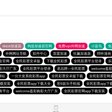
tiktok加速器
狗急加速器官网
免费vqn外网加速
小蓝鸟
免
外网网址导航
软件中心
雷霆加速
狂飙加速器
哔咔漫画
全官网
全民彩票安卓版
下载全民彩票
全民彩票平台登录
乐
购彩大厅广东
全民彩票平台登录
老品牌—全民彩票
welcome
网站
一分大发系统彩票app
全民彩票安卓版下载
全民彩票官网
载安装
全民彩票app下载大全
彩6娱乐手机端
全民彩票app下
有平台
welcome盈彩购彩大厅广东
全民彩票官网app下载安装