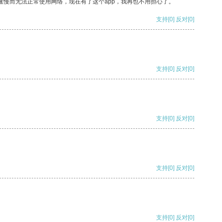
速慢而无法正常使用网络，现在有了这个app，我再也不用担心了。
支持
[0]
反对
[0]
支持
[0]
反对
[0]
支持
[0]
反对
[0]
支持
[0]
反对
[0]
支持
[0]
反对
[0]