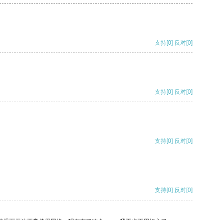
支持
[0]
反对
[0]
支持
[0]
反对
[0]
支持
[0]
反对
[0]
支持
[0]
反对
[0]