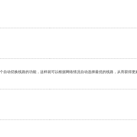
一个自动切换线路的功能，这样就可以根据网络情况自动选择最优的线路，从而获得更