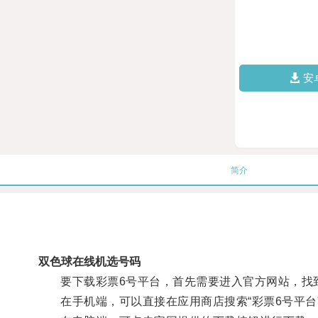
安
简介
双色球在线机选号码
要下载彩票6号平台，首先需要进入官方网站，找
在手机端，可以直接在应用商店搜索“彩票6号平台