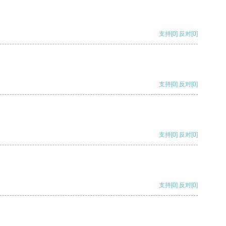
支持
[0]
反对
[0]
支持
[0]
反对
[0]
支持
[0]
反对
[0]
支持
[0]
反对
[0]