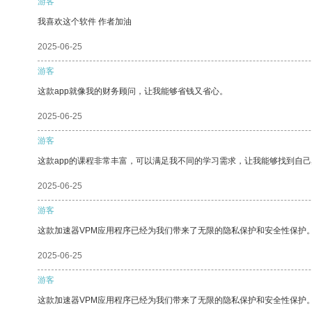
游客
我喜欢这个软件 作者加油
2025-06-25
游客
这款app就像我的财务顾问，让我能够省钱又省心。
2025-06-25
游客
这款app的课程非常丰富，可以满足我不同的学习需求，让我能够找到自
2025-06-25
游客
这款加速器VPM应用程序已经为我们带来了无限的隐私保护和安全性保护
2025-06-25
游客
这款加速器VPM应用程序已经为我们带来了无限的隐私保护和安全性保护