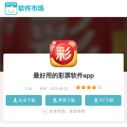
最好用的彩票软件app
工具
|
时间：2025-06-23
|
安卓下载
苹果下载
PC下载
安卓市场，安全绿色