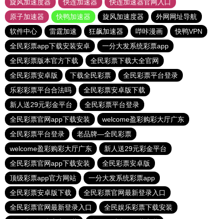
旋风加速度器
快连加速器
快连加速器官网入口
原子加速器
快鸭加速器
旋风加速度器
外网网址导航
软件中心
雷霆加速
狂飙加速器
哔咔漫画
快鸭VPN
全民彩票app下载安装安卓
一分大发系统彩票app
全民彩票版本官方下载
全民彩票下载大全官网
全民彩票安卓版
下载全民彩票
全民彩票平台登录
乐彩彩票平台合法吗
全民彩票安卓版下载
新人送29元彩金平台
全民彩票平台登录
全民彩票官网app下载安装
welcome盈彩购彩大厅广东
全民彩票平台登录
老品牌—全民彩票
welcome盈彩购彩大厅广东
新人送29元彩金平台
全民彩票官网app下载安装
全民彩票安卓版
顶级彩票app官方网站
一分大发系统彩票app
全民彩票安卓版下载
全民彩票官网最新登录入口
全民彩票官网最新登录入口
全民娱乐彩票下载安装