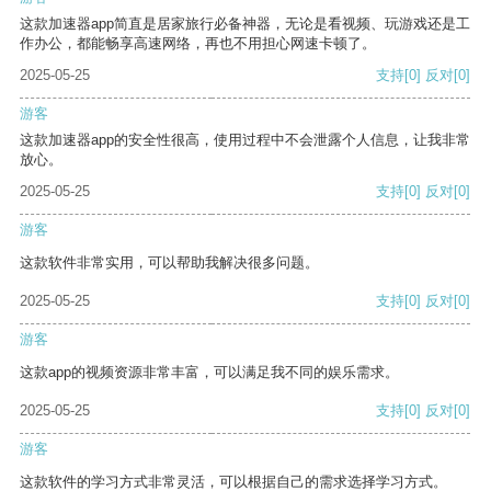
这款加速器app简直是居家旅行必备神器，无论是看视频、玩游戏还是工
作办公，都能畅享高速网络，再也不用担心网速卡顿了。
2025-05-25
支持
[0]
反对
[0]
游客
这款加速器app的安全性很高，使用过程中不会泄露个人信息，让我非常
放心。
2025-05-25
支持
[0]
反对
[0]
游客
这款软件非常实用，可以帮助我解决很多问题。
2025-05-25
支持
[0]
反对
[0]
游客
这款app的视频资源非常丰富，可以满足我不同的娱乐需求。
2025-05-25
支持
[0]
反对
[0]
游客
这款软件的学习方式非常灵活，可以根据自己的需求选择学习方式。