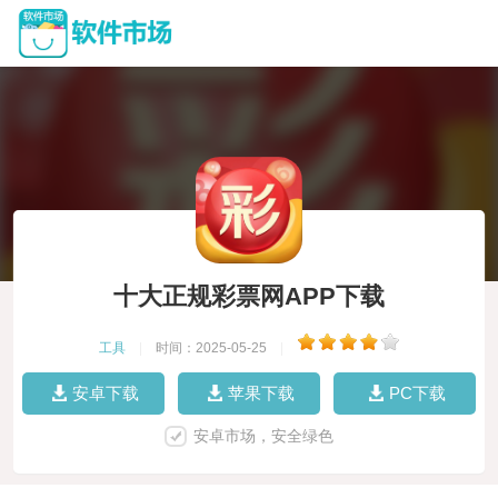
十大正规彩票网APP下载
工具
|
时间：2025-05-25
|
安卓下载
苹果下载
PC下载
安卓市场，安全绿色