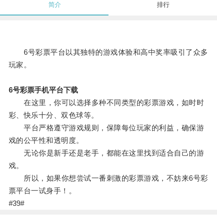
简介
排行
6号彩票平台以其独特的游戏体验和高中奖率吸引了众多
玩家。
6号彩票手机平台下载
在这里，你可以选择多种不同类型的彩票游戏，如时时
彩、快乐十分、双色球等。
平台严格遵守游戏规则，保障每位玩家的利益，确保游
戏的公平性和透明度。
无论你是新手还是老手，都能在这里找到适合自己的游
戏。
所以，如果你想尝试一番刺激的彩票游戏，不妨来6号彩
票平台一试身手！。
#39#