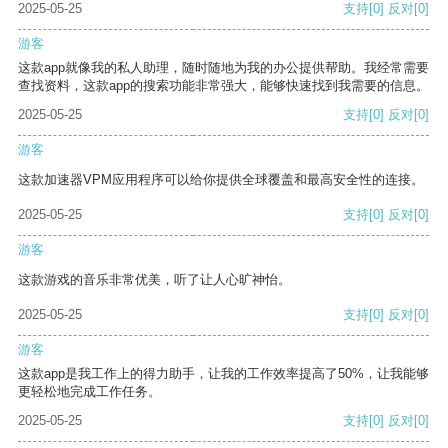
2025-05-25
支持
[0]
反对
[0]
游客
这款app就像我的私人助理，随时随地为我的办公提供帮助。我经常需要
查找资料，这款app的搜索功能非常强大，能够快速找到我需要的信息。
2025-05-25
支持
[0]
反对
[0]
游客
这款加速器VPM应用程序可以给你提供全球覆盖和最高安全性的连接。
2025-05-25
支持
[0]
反对
[0]
游客
这款游戏的音乐非常优美，听了让人心旷神怡。
2025-05-25
支持
[0]
反对
[0]
游客
这款app是我工作上的得力助手，让我的工作效率提高了50%，让我能够
更轻松地完成工作任务。
2025-05-25
支持
[0]
反对
[0]