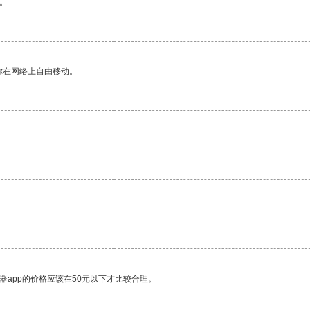
。
你在网络上自由移动。
器app的价格应该在50元以下才比较合理。