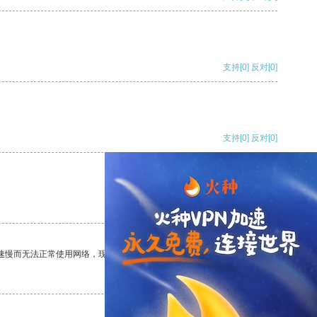
支持
[0]
反对
[0]
支持
[0]
反对
[0]
支持
[0]
反对
[0]
速慢而无法正常使用网络，现在有了这个app，我再也不用担心了。
支持
[0]
反对
[0]