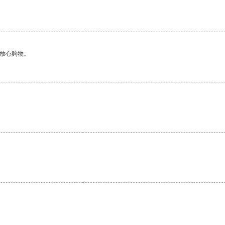
。
够放心购物。
。