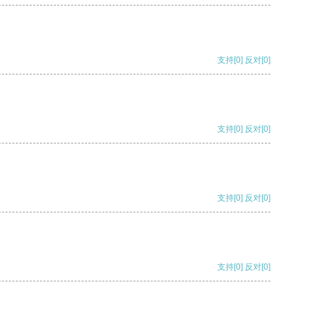
支持
[0]
反对
[0]
支持
[0]
反对
[0]
支持
[0]
反对
[0]
支持
[0]
反对
[0]