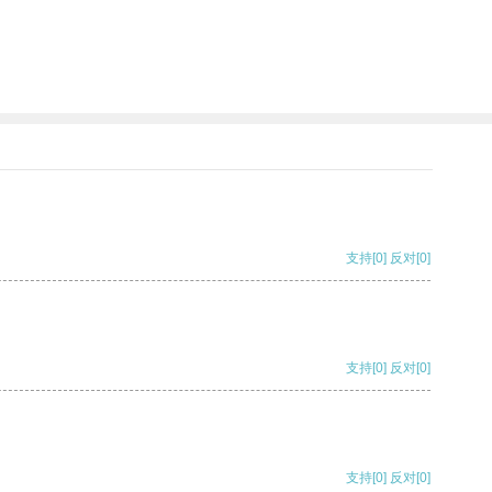
支持
[0]
反对
[0]
支持
[0]
反对
[0]
支持
[0]
反对
[0]