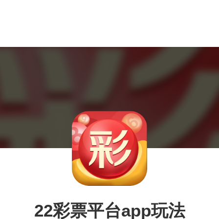
22彩票平台app玩法