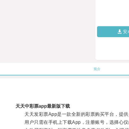
安
简介
天天中彩票app最新版下载
天天发彩票App是一款全新的彩票购买平台，提供
用户只需在手机上下载App，注册账号，选择心仪