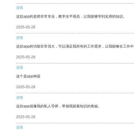
游客
这款app的老师非常专业，教学水平很高，让我能够学到实用的知识。
2025-05-28
游客
这款app的功能非常强大，可以满足我所有的工作需求，让我能够在工作
2025-05-28
游客
这个是app神器
2025-05-28
游客
这款app就像我的私人导师，带领我探索知识的奥秘。
2025-05-28
游客