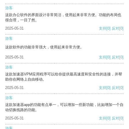
游客
这款办公软件的界面设计非常简洁，使用起来非常方便。功能的布局也
很合理，一目了然。
2025-05-31
支持
[0]
反对
[0]
游客
这款软件的功能非常强大，使用起来非常方便。
2025-05-31
支持
[0]
反对
[0]
游客
这款加速器VPM应用程序可以给你提供最高速度和安全性的连接，并帮
助你在网络上自由移动。
2025-05-31
支持
[0]
反对
[0]
游客
这款加速器app的功能有点单一，可以增加一些新功能，比如增加一个自
动切换线路的功能。
2025-05-31
支持
[0]
反对
[0]
游客