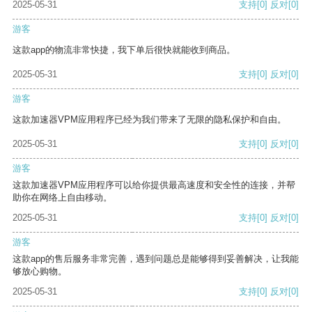
2025-05-31
支持
[0]
反对
[0]
游客
这款app的物流非常快捷，我下单后很快就能收到商品。
2025-05-31
支持
[0]
反对
[0]
游客
这款加速器VPM应用程序已经为我们带来了无限的隐私保护和自由。
2025-05-31
支持
[0]
反对
[0]
游客
这款加速器VPM应用程序可以给你提供最高速度和安全性的连接，并帮
助你在网络上自由移动。
2025-05-31
支持
[0]
反对
[0]
游客
这款app的售后服务非常完善，遇到问题总是能够得到妥善解决，让我能
够放心购物。
2025-05-31
支持
[0]
反对
[0]