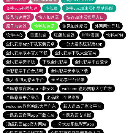
免费vqn外网加速
小蓝鸟
免费vps加速器外网苹果版
旋风加速度器
快连加速器
快连加速器官网入口
原子加速器
快鸭加速器
旋风加速度器
外网网址导航
软件中心
雷霆加速
狂飙加速器
哔咔漫画
快鸭VPN
全民彩票app下载安装安卓
一分大发系统彩票app
全民彩票版本官方下载
全民彩票下载大全官网
全民彩票安卓版
下载全民彩票
全民彩票平台登录
乐彩彩票平台合法吗
全民彩票安卓版下载
新人送29元彩金平台
全民彩票平台登录
全民彩票官网app下载安装
welcome盈彩购彩大厅广东
全民彩票平台登录
老品牌—全民彩票
welcome盈彩购彩大厅广东
新人送29元彩金平台
全民彩票官网app下载安装
全民彩票安卓版
顶级彩票app官方网站
一分大发系统彩票app