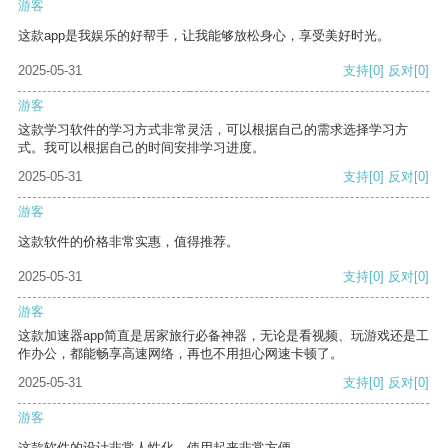
游客
这款app是我娱乐的好帮手，让我能够放松身心，享受美好时光。
2025-05-31
支持
[0]
反对
[0]
游客
这款学习软件的学习方式非常灵活，可以根据自己的需求选择学习方
式。我可以根据自己的时间安排学习进度。
2025-05-31
支持
[0]
反对
[0]
游客
这款软件的价格非常实惠，值得推荐。
2025-05-31
支持
[0]
反对
[0]
游客
这款加速器app简直是居家旅行必备神器，无论是看视频、玩游戏还是工
作办公，都能畅享高速网络，再也不用担心网速卡顿了。
2025-05-31
支持
[0]
反对
[0]
游客
这款软件的设计非常人性化，使用起来非常方便。