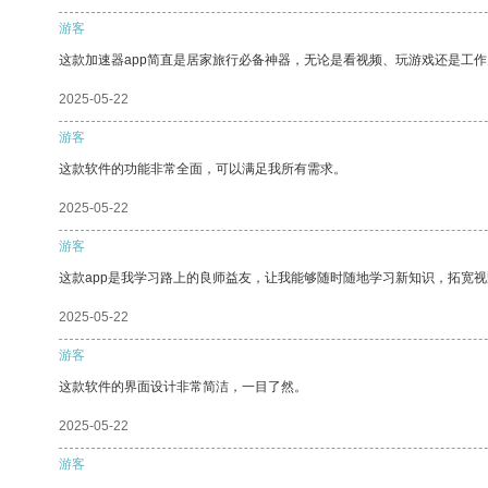
游客
这款加速器app简直是居家旅行必备神器，无论是看视频、玩游戏还是工
2025-05-22
游客
这款软件的功能非常全面，可以满足我所有需求。
2025-05-22
游客
这款app是我学习路上的良师益友，让我能够随时随地学习新知识，拓宽视
2025-05-22
游客
这款软件的界面设计非常简洁，一目了然。
2025-05-22
游客