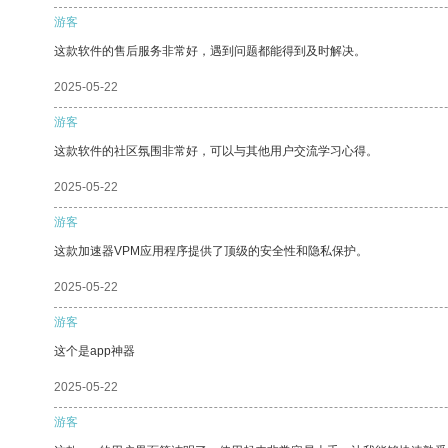
游客
这款软件的售后服务非常好，遇到问题都能得到及时解决。
2025-05-22
游客
这款软件的社区氛围非常好，可以与其他用户交流学习心得。
2025-05-22
游客
这款加速器VPM应用程序提供了顶级的安全性和隐私保护。
2025-05-22
游客
这个是app神器
2025-05-22
游客