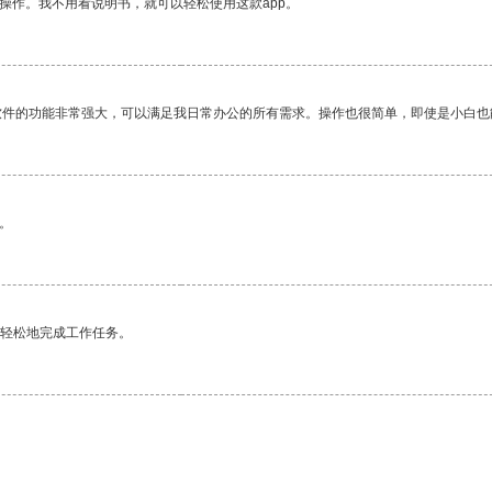
操作。我不用看说明书，就可以轻松使用这款app。
软件的功能非常强大，可以满足我日常办公的所有需求。操作也很简单，即使是小白也
。
更轻松地完成工作任务。