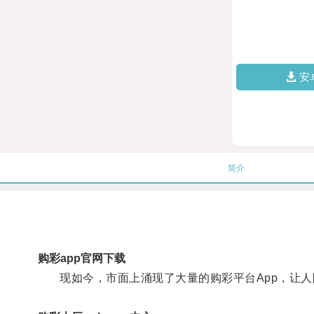
安
简介
购彩app官网下载
现如今，市面上涌现了大量的购彩平台App，让人