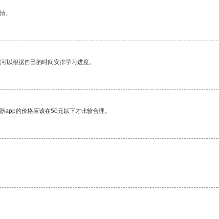
情。
我可以根据自己的时间安排学习进度。
器app的价格应该在50元以下才比较合理。
。