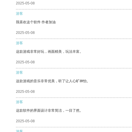
2025-05-08
游客
我喜欢这个软件 作者加油
2025-05-08
游客
这款游戏非常好玩，画面精美，玩法丰富。
2025-05-08
游客
这款游戏的音乐非常优美，听了让人心旷神怡。
2025-05-08
游客
这款软件的界面设计非常简洁，一目了然。
2025-05-08
游客