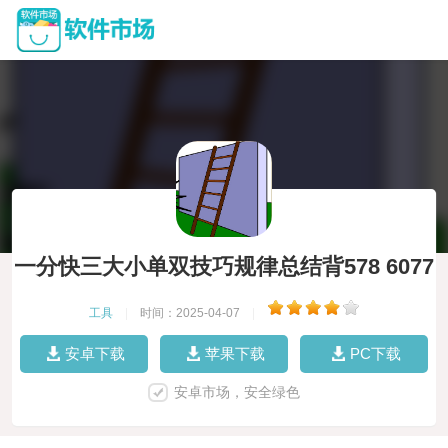
一分快三大小单双技巧规律总结背578 6077
工具
|
时间：2025-04-07
|
安卓下载
苹果下载
PC下载
安卓市场，安全绿色