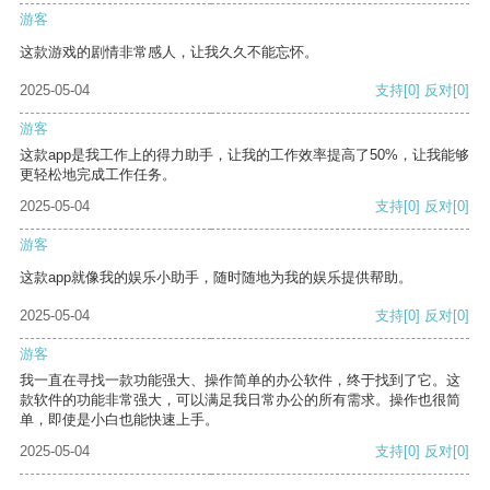
游客
这款游戏的剧情非常感人，让我久久不能忘怀。
2025-05-04
支持
[0]
反对
[0]
游客
这款app是我工作上的得力助手，让我的工作效率提高了50%，让我能够
更轻松地完成工作任务。
2025-05-04
支持
[0]
反对
[0]
游客
这款app就像我的娱乐小助手，随时随地为我的娱乐提供帮助。
2025-05-04
支持
[0]
反对
[0]
游客
我一直在寻找一款功能强大、操作简单的办公软件，终于找到了它。这
款软件的功能非常强大，可以满足我日常办公的所有需求。操作也很简
单，即使是小白也能快速上手。
2025-05-04
支持
[0]
反对
[0]