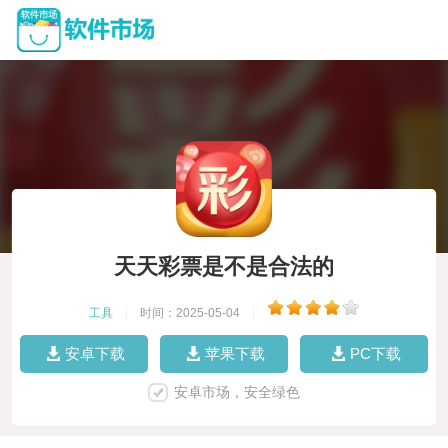
天天彩票是不是合法的
工具
|
时间：2025-05-04
|
安卓下载
苹果下载
PC下载
安卓市场，安全绿色