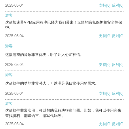
2025-05-04
支持
[0]
反对
[0]
游客
这款加速器VPM应用程序已经为我们带来了无限的隐私保护和安全性保
护。
2025-05-04
支持
[0]
反对
[0]
游客
这款游戏的音乐非常优美，听了让人心旷神怡。
2025-05-04
支持
[0]
反对
[0]
游客
这款软件的功能非常强大，可以满足我日常使用的需求。
2025-05-04
支持
[0]
反对
[0]
游客
这款软件非常实用，可以帮助我解决很多问题。比如，我可以使用它来
查找资料、翻译语言、编写代码等。
2025-05-04
支持
[0]
反对
[0]