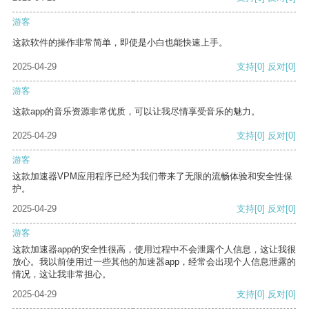
游客
这款软件的操作非常简单，即使是小白也能快速上手。
2025-04-29
支持
[0]
反对
[0]
游客
这款app的音乐资源非常优质，可以让我尽情享受音乐的魅力。
2025-04-29
支持
[0]
反对
[0]
游客
这款加速器VPM应用程序已经为我们带来了无限的流畅体验和安全性保
护。
2025-04-29
支持
[0]
反对
[0]
游客
这款加速器app的安全性很高，使用过程中不会泄露个人信息，这让我很
放心。我以前使用过一些其他的加速器app，经常会出现个人信息泄露的
情况，这让我非常担心。
2025-04-29
支持
[0]
反对
[0]