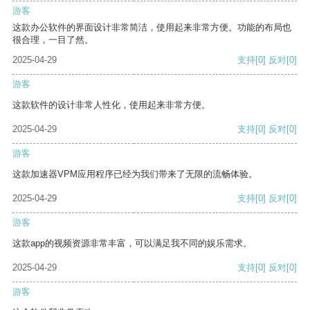
游客
这款办公软件的界面设计非常简洁，使用起来非常方便。功能的布局也
很合理，一目了然。
2025-04-29
支持
[0]
反对
[0]
游客
这款软件的设计非常人性化，使用起来非常方便。
2025-04-29
支持
[0]
反对
[0]
游客
这款加速器VPM应用程序已经为我们带来了无限的流畅体验。
2025-04-29
支持
[0]
反对
[0]
游客
这款app的视频资源非常丰富，可以满足我不同的娱乐需求。
2025-04-29
支持
[0]
反对
[0]
游客