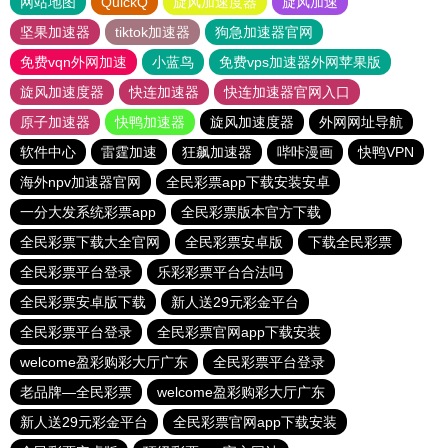
网站地图
QuickQ
旋风加速度器
旋风加速
坚果加速器
tiktok加速器
狗急加速器官网
免费vqn外网加速
小蓝鸟
免费vps加速器外网苹果版
旋风加速度器
快连加速器
快连加速器官网入口
原子加速器
快鸭加速器
旋风加速度器
外网网址导航
软件中心
雷霆加速
狂飙加速器
哔咔漫画
快鸭VPN
海外npv加速器官网
全民彩票app下载安装安卓
一分大发系统彩票app
全民彩票版本官方下载
全民彩票下载大全官网
全民彩票安卓版
下载全民彩票
全民彩票平台登录
乐彩彩票平台合法吗
全民彩票安卓版下载
新人送29元彩金平台
全民彩票平台登录
全民彩票官网app下载安装
welcome盈彩购彩大厅广东
全民彩票平台登录
老品牌—全民彩票
welcome盈彩购彩大厅广东
新人送29元彩金平台
全民彩票官网app下载安装