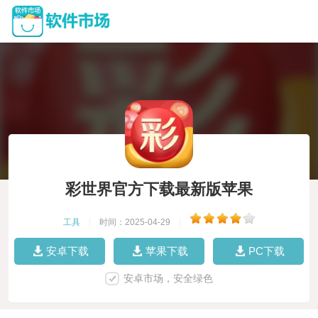
彩世界官方下载最新版苹果
工具
|
时间：2025-04-29
|
安卓下载
苹果下载
PC下载
安卓市场，安全绿色