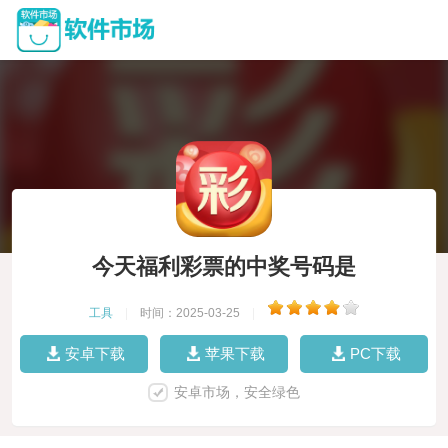
今天福利彩票的中奖号码是
工具
|
时间：2025-03-25
|
安卓下载
苹果下载
PC下载
安卓市场，安全绿色