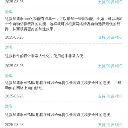
2025-03-25
支持
[0]
反对
[0]
游客
这款加速器app的功能有点单一，可以增加一些新功能。比如，可以增加
一个自动切换线路的功能，这样就可以根据网络情况自动选择最优的线
路，从而获得更好的加速效果。
2025-03-25
支持
[0]
反对
[0]
游客
这款软件的设计非常人性化，使用起来非常方便。
2025-03-25
支持
[0]
反对
[0]
游客
这款加速器VPM应用程序可以给你提供最高速度和安全性的连接，并帮
助你在网络上自由移动。
2025-03-25
支持
[0]
反对
[0]
游客
这款加速器VPM应用程序可以给你提供最高速度和安全性的连接。
2025-03-25
支持
[0]
反对
[0]