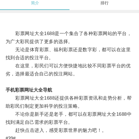
简介
排行
彩票网址大全1688是一个集合了各种彩票网站的平台，
为广大彩民提供了更多的选择。
无论是体育彩票、福利彩票还是数字彩，都可以在这里
找到合适的投注平台。
在这里，彩民们可以方便快捷地比较不同彩票平台的优
劣，选择最适合自己的投注网站。
手机彩票网址大全导航
彩票网址大全1688还提供各种彩票资讯和走势分析，帮
助彩民们制定更加科学的投注策略。
不论你是新手还是老手，都可以在彩票网址大全1688中
找到满足自己需求的彩票平台。
赶快点击进入，感受彩票世界的魅力吧！。
#39#