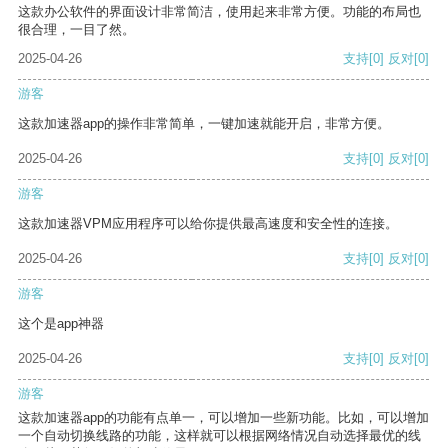
这款办公软件的界面设计非常简洁，使用起来非常方便。功能的布局也
很合理，一目了然。
2025-04-26
支持
[0]
反对
[0]
游客
这款加速器app的操作非常简单，一键加速就能开启，非常方便。
2025-04-26
支持
[0]
反对
[0]
游客
这款加速器VPM应用程序可以给你提供最高速度和安全性的连接。
2025-04-26
支持
[0]
反对
[0]
游客
这个是app神器
2025-04-26
支持
[0]
反对
[0]
游客
这款加速器app的功能有点单一，可以增加一些新功能。比如，可以增加
一个自动切换线路的功能，这样就可以根据网络情况自动选择最优的线