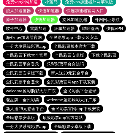
免费vqn外网加速
小蓝鸟
免费vps加速器外网苹果版
旋风加速度器
快连加速器
快连加速器官网入口
原子加速器
快鸭加速器
旋风加速度器
外网网址导航
软件中心
雷霆加速
狂飙加速器
哔咔漫画
快鸭VPN
海外npv加速器官网
全民彩票app下载安装安卓
一分大发系统彩票app
全民彩票版本官方下载
全民彩票下载大全官网
全民彩票安卓版
下载全民彩票
全民彩票平台登录
乐彩彩票平台合法吗
全民彩票安卓版下载
新人送29元彩金平台
全民彩票平台登录
全民彩票官网app下载安装
welcome盈彩购彩大厅广东
全民彩票平台登录
老品牌—全民彩票
welcome盈彩购彩大厅广东
新人送29元彩金平台
全民彩票官网app下载安装
全民彩票安卓版
顶级彩票app官方网站
一分大发系统彩票app
全民彩票安卓版下载