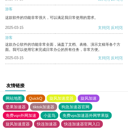
游客
这款软件的功能非常强大，可以满足我日常使用的需求。
2025-03-15
支持
[0]
反对
[0]
游客
这款办公软件的功能非常全面，涵盖了文档、表格、演示文稿等各个方
面。我可以使用它来完成日常办公的所有任务，非常方便。
2025-03-15
支持
[0]
反对
[0]
友情链接
网站地图
QuickQ
旋风加速度器
旋风加速
坚果加速器
tiktok加速器
狗急加速器官网
免费vqn外网加速
小蓝鸟
免费vps加速器外网苹果版
旋风加速度器
快连加速器
快连加速器官网入口