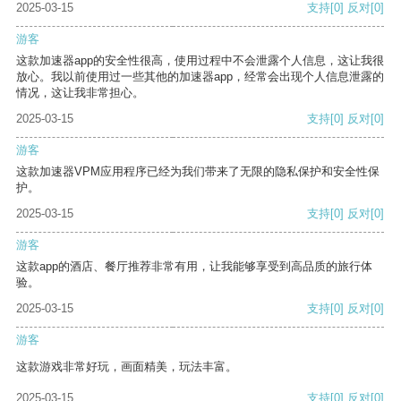
2025-03-15
支持
[0]
反对
[0]
游客
这款加速器app的安全性很高，使用过程中不会泄露个人信息，这让我很
放心。我以前使用过一些其他的加速器app，经常会出现个人信息泄露的
情况，这让我非常担心。
2025-03-15
支持
[0]
反对
[0]
游客
这款加速器VPM应用程序已经为我们带来了无限的隐私保护和安全性保
护。
2025-03-15
支持
[0]
反对
[0]
游客
这款app的酒店、餐厅推荐非常有用，让我能够享受到高品质的旅行体
验。
2025-03-15
支持
[0]
反对
[0]
游客
这款游戏非常好玩，画面精美，玩法丰富。
2025-03-15
支持
[0]
反对
[0]