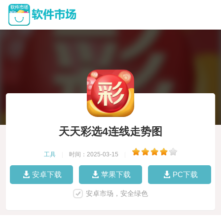
天天彩选4连线走势图
工具
|
时间：2025-03-15
|
安卓下载
苹果下载
PC下载
安卓市场，安全绿色