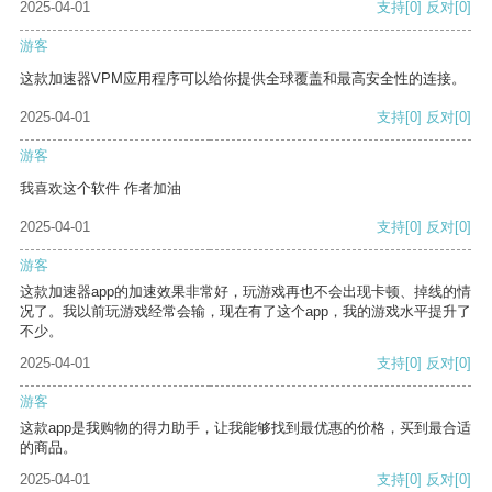
2025-04-01
支持
[0]
反对
[0]
游客
这款加速器VPM应用程序可以给你提供全球覆盖和最高安全性的连接。
2025-04-01
支持
[0]
反对
[0]
游客
我喜欢这个软件 作者加油
2025-04-01
支持
[0]
反对
[0]
游客
这款加速器app的加速效果非常好，玩游戏再也不会出现卡顿、掉线的情
况了。我以前玩游戏经常会输，现在有了这个app，我的游戏水平提升了
不少。
2025-04-01
支持
[0]
反对
[0]
游客
这款app是我购物的得力助手，让我能够找到最优惠的价格，买到最合适
的商品。
2025-04-01
支持
[0]
反对
[0]