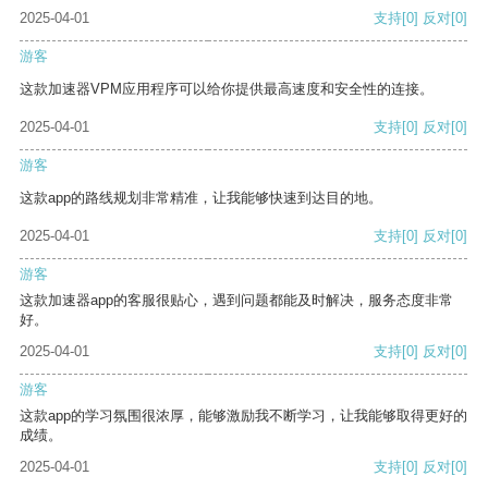
2025-04-01
支持
[0]
反对
[0]
游客
这款加速器VPM应用程序可以给你提供最高速度和安全性的连接。
2025-04-01
支持
[0]
反对
[0]
游客
这款app的路线规划非常精准，让我能够快速到达目的地。
2025-04-01
支持
[0]
反对
[0]
游客
这款加速器app的客服很贴心，遇到问题都能及时解决，服务态度非常
好。
2025-04-01
支持
[0]
反对
[0]
游客
这款app的学习氛围很浓厚，能够激励我不断学习，让我能够取得更好的
成绩。
2025-04-01
支持
[0]
反对
[0]