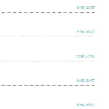
支持
[0]
反对
[0]
支持
[0]
反对
[0]
支持
[0]
反对
[0]
支持
[0]
反对
[0]
支持
[0]
反对
[0]