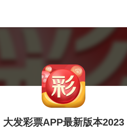
大发彩票APP最新版本2023