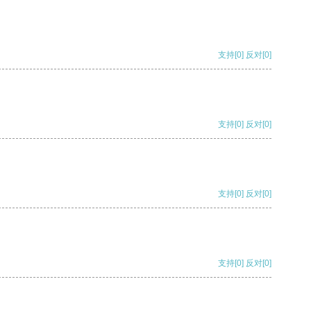
支持
[0]
反对
[0]
支持
[0]
反对
[0]
支持
[0]
反对
[0]
支持
[0]
反对
[0]