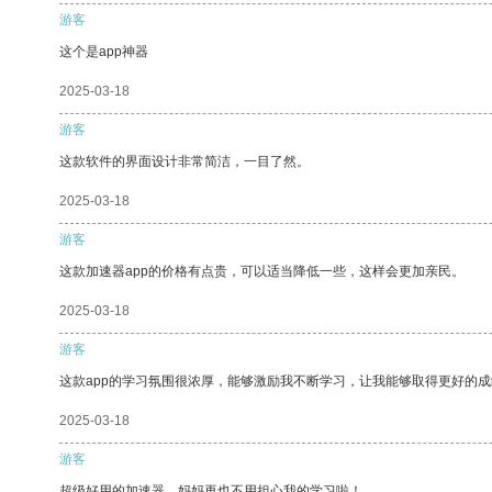
游客
这个是app神器
2025-03-18
游客
这款软件的界面设计非常简洁，一目了然。
2025-03-18
游客
这款加速器app的价格有点贵，可以适当降低一些，这样会更加亲民。
2025-03-18
游客
这款app的学习氛围很浓厚，能够激励我不断学习，让我能够取得更好的成
2025-03-18
游客
超级好用的加速器，妈妈再也不用担心我的学习啦！