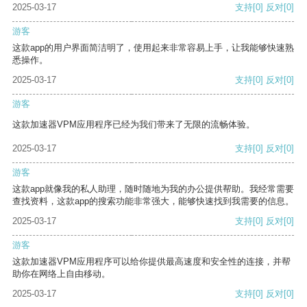
2025-03-17
支持
[0]
反对
[0]
游客
这款app的用户界面简洁明了，使用起来非常容易上手，让我能够快速熟
悉操作。
2025-03-17
支持
[0]
反对
[0]
游客
这款加速器VPM应用程序已经为我们带来了无限的流畅体验。
2025-03-17
支持
[0]
反对
[0]
游客
这款app就像我的私人助理，随时随地为我的办公提供帮助。我经常需要
查找资料，这款app的搜索功能非常强大，能够快速找到我需要的信息。
2025-03-17
支持
[0]
反对
[0]
游客
这款加速器VPM应用程序可以给你提供最高速度和安全性的连接，并帮
助你在网络上自由移动。
2025-03-17
支持
[0]
反对
[0]