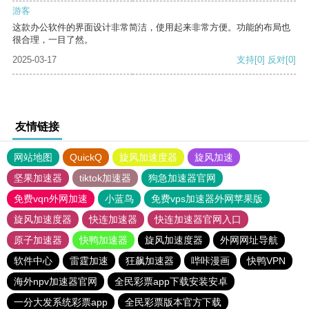
游客
这款办公软件的界面设计非常简洁，使用起来非常方便。功能的布局也
很合理，一目了然。
2025-03-17
支持
[0]
反对
[0]
友情链接
网站地图
QuickQ
旋风加速度器
旋风加速
坚果加速器
tiktok加速器
狗急加速器官网
免费vqn外网加速
小蓝鸟
免费vps加速器外网苹果版
旋风加速度器
快连加速器
快连加速器官网入口
原子加速器
快鸭加速器
旋风加速度器
外网网址导航
软件中心
雷霆加速
狂飙加速器
哔咔漫画
快鸭VPN
海外npv加速器官网
全民彩票app下载安装安卓
一分大发系统彩票app
全民彩票版本官方下载