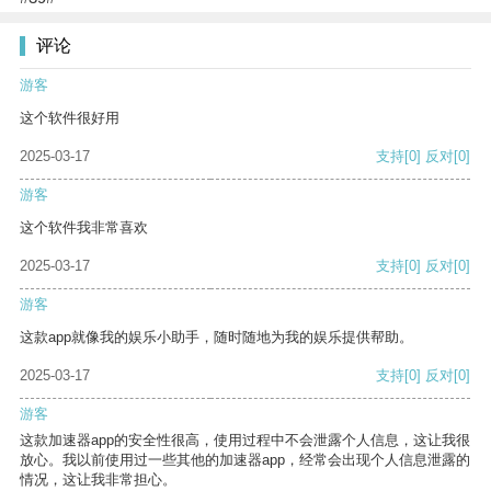
评论
游客
这个软件很好用
2025-03-17
支持
[0]
反对
[0]
游客
这个软件我非常喜欢
2025-03-17
支持
[0]
反对
[0]
游客
这款app就像我的娱乐小助手，随时随地为我的娱乐提供帮助。
2025-03-17
支持
[0]
反对
[0]
游客
这款加速器app的安全性很高，使用过程中不会泄露个人信息，这让我很
放心。我以前使用过一些其他的加速器app，经常会出现个人信息泄露的
情况，这让我非常担心。