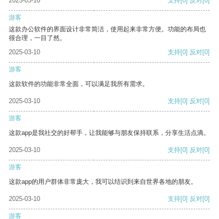
2025-03-10
支持
[0]
反对
[0]
游客
这款办公软件的界面设计非常简洁，使用起来非常方便。功能的布局也
很合理，一目了然。
2025-03-10
支持
[0]
反对
[0]
游客
这款软件的功能非常全面，可以满足我所有需求。
2025-03-10
支持
[0]
反对
[0]
游客
这款app是我社交的好帮手，让我能够与朋友保持联系，分享生活点滴。
2025-03-10
支持
[0]
反对
[0]
游客
这款app的用户群体非常庞大，我可以结识到来自世界各地的朋友。
2025-03-10
支持
[0]
反对
[0]
游客