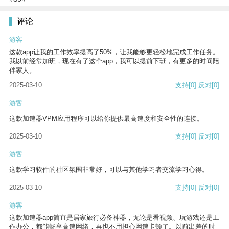
评论
游客
这款app让我的工作效率提高了50%，让我能够更轻松地完成工作任务。
我以前经常加班，现在有了这个app，我可以提前下班，有更多的时间陪
伴家人。
2025-03-10
支持
[0]
反对
[0]
游客
这款加速器VPM应用程序可以给你提供最高速度和安全性的连接。
2025-03-10
支持
[0]
反对
[0]
游客
这款学习软件的社区氛围非常好，可以与其他学习者交流学习心得。
2025-03-10
支持
[0]
反对
[0]
游客
这款加速器app简直是居家旅行必备神器，无论是看视频、玩游戏还是工
作办公，都能畅享高速网络，再也不用担心网速卡顿了。以前出差的时