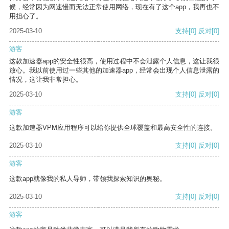
候，经常因为网速慢而无法正常使用网络，现在有了这个app，我再也不
用担心了。
2025-03-10
支持
[0]
反对
[0]
游客
这款加速器app的安全性很高，使用过程中不会泄露个人信息，这让我很
放心。我以前使用过一些其他的加速器app，经常会出现个人信息泄露的
情况，这让我非常担心。
2025-03-10
支持
[0]
反对
[0]
游客
这款加速器VPM应用程序可以给你提供全球覆盖和最高安全性的连接。
2025-03-10
支持
[0]
反对
[0]
游客
这款app就像我的私人导师，带领我探索知识的奥秘。
2025-03-10
支持
[0]
反对
[0]
游客