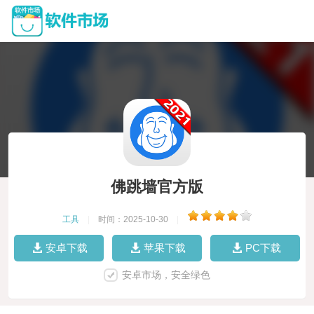
佛跳墙官方版
工具
|
时间：2025-10-30
|
安卓下载
苹果下载
PC下载
安卓市场，安全绿色