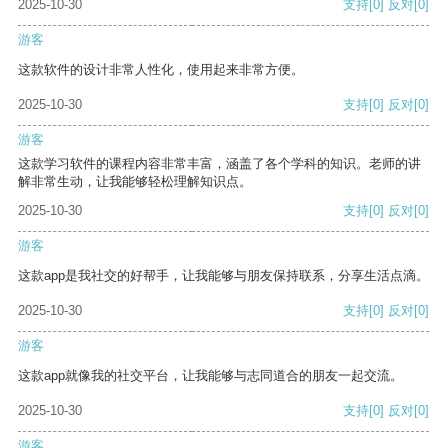
2025-10-30
支持
[0]
反对
[0]
游客
这款软件的设计非常人性化，使用起来非常方便。
2025-10-30
支持
[0]
反对
[0]
游客
这款学习软件的课程内容非常丰富，涵盖了各个学科的知识。老师的讲
解非常生动，让我能够轻松理解知识点。
2025-10-30
支持
[0]
反对
[0]
游客
这款app是我社交的好帮手，让我能够与朋友保持联系，分享生活点滴。
2025-10-30
支持
[0]
反对
[0]
游客
这款app就像我的社交平台，让我能够与志同道合的朋友一起交流。
2025-10-30
支持
[0]
反对
[0]
游客