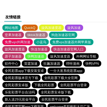
友情链接
网站地图
QuickQ
旋风加速度器
旋风加速
坚果加速器
tiktok加速器
狗急加速器官网
免费vqn外网加速
小蓝鸟
免费vps加速器外网苹果版
旋风加速度器
快连加速器
快连加速器官网入口
原子加速器
快鸭加速器
旋风加速度器
外网网址导航
软件中心
雷霆加速
狂飙加速器
哔咔漫画
快鸭VPN
全民彩票app下载安装安卓
一分大发系统彩票app
全民彩票版本官方下载
全民彩票下载大全官网
全民彩票安卓版
下载全民彩票
全民彩票平台登录
乐彩彩票平台合法吗
全民彩票安卓版下载
新人送29元彩金平台
全民彩票平台登录
全民彩票官网app下载安装
welcome盈彩购彩大厅广东