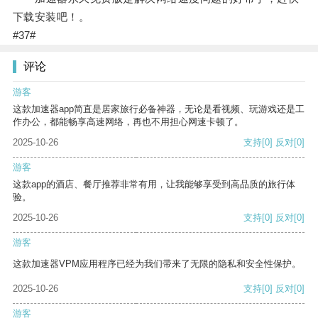
下载安装吧！。
#37#
评论
游客
这款加速器app简直是居家旅行必备神器，无论是看视频、玩游戏还是工
作办公，都能畅享高速网络，再也不用担心网速卡顿了。
2025-10-26
支持
[0]
反对
[0]
游客
这款app的酒店、餐厅推荐非常有用，让我能够享受到高品质的旅行体
验。
2025-10-26
支持
[0]
反对
[0]
游客
这款加速器VPM应用程序已经为我们带来了无限的隐私和安全性保护。
2025-10-26
支持
[0]
反对
[0]
游客