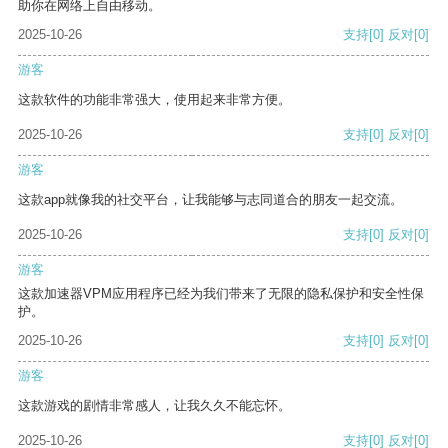
助你在网络上自由移动。
2025-10-26
支持
[0]
反对
[0]
游客
这款软件的功能非常强大，使用起来非常方便。
2025-10-26
支持
[0]
反对
[0]
游客
这款app就像我的社交平台，让我能够与志同道合的朋友一起交流。
2025-10-26
支持
[0]
反对
[0]
游客
这款加速器VPM应用程序已经为我们带来了无限的隐私保护和安全性保
护。
2025-10-26
支持
[0]
反对
[0]
游客
这款游戏的剧情非常感人，让我久久不能忘怀。
2025-10-26
支持
[0]
反对
[0]