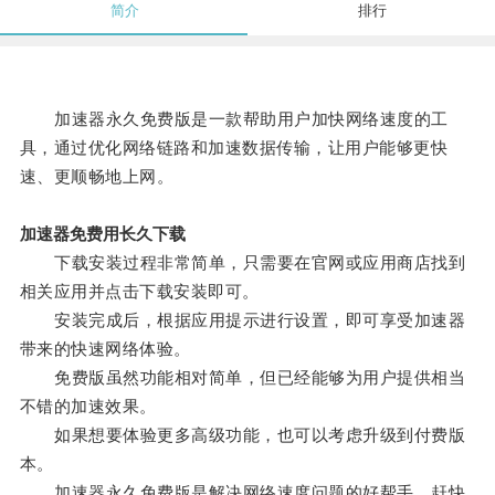
简介
排行
加速器永久免费版是一款帮助用户加快网络速度的工
具，通过优化网络链路和加速数据传输，让用户能够更快
速、更顺畅地上网。
加速器免费用长久下载
下载安装过程非常简单，只需要在官网或应用商店找到
相关应用并点击下载安装即可。
安装完成后，根据应用提示进行设置，即可享受加速器
带来的快速网络体验。
免费版虽然功能相对简单，但已经能够为用户提供相当
不错的加速效果。
如果想要体验更多高级功能，也可以考虑升级到付费版
本。
加速器永久免费版是解决网络速度问题的好帮手，赶快