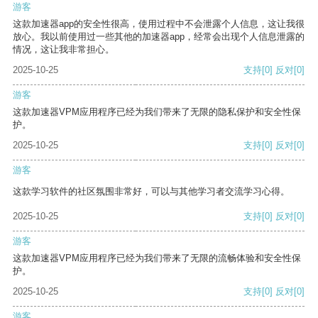
游客
这款加速器app的安全性很高，使用过程中不会泄露个人信息，这让我很
放心。我以前使用过一些其他的加速器app，经常会出现个人信息泄露的
情况，这让我非常担心。
2025-10-25
支持
[0]
反对
[0]
游客
这款加速器VPM应用程序已经为我们带来了无限的隐私保护和安全性保
护。
2025-10-25
支持
[0]
反对
[0]
游客
这款学习软件的社区氛围非常好，可以与其他学习者交流学习心得。
2025-10-25
支持
[0]
反对
[0]
游客
这款加速器VPM应用程序已经为我们带来了无限的流畅体验和安全性保
护。
2025-10-25
支持
[0]
反对
[0]
游客