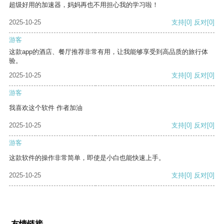
超级好用的加速器，妈妈再也不用担心我的学习啦！
2025-10-25
支持
[0]
反对
[0]
游客
这款app的酒店、餐厅推荐非常有用，让我能够享受到高品质的旅行体
验。
2025-10-25
支持
[0]
反对
[0]
游客
我喜欢这个软件 作者加油
2025-10-25
支持
[0]
反对
[0]
游客
这款软件的操作非常简单，即使是小白也能快速上手。
2025-10-25
支持
[0]
反对
[0]
友情链接