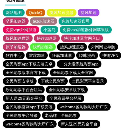
网站地图
QuickQ
旋风加速度器
旋风加速
坚果加速器
tiktok加速器
狗急加速器官网
免费vqn外网加速
小蓝鸟
免费vps加速器外网苹果版
旋风加速度器
快连加速器
快连加速器官网入口
原子加速器
快鸭加速器
旋风加速度器
外网网址导航
软件中心
雷霆加速
狂飙加速器
哔咔漫画
快鸭VPN
全民彩票app下载安装安卓
一分大发系统彩票app
全民彩票版本官方下载
全民彩票下载大全官网
全民彩票安卓版
下载全民彩票
全民彩票平台登录
乐彩彩票平台合法吗
全民彩票安卓版下载
新人送29元彩金平台
全民彩票平台登录
全民彩票官网app下载安装
welcome盈彩购彩大厅广东
全民彩票平台登录
老品牌—全民彩票
welcome盈彩购彩大厅广东
新人送29元彩金平台