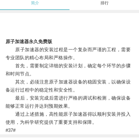
简介
排行
原子加速器永久免费版
原子加速器的安装过程是一个复杂而严谨的工程，需要
专业团队的精心布局和严格操作。
首先，需要制定详细的安装计划，确定每个环节的步骤
和时间节点。
其次，必须注意原子加速器设备的稳固安装，以确保设
备运行过程中的稳定性和安全性。
最后，安装完成后需进行严格的调试和检测，确保设备
能够正常运行并达到预期效果。
通过上述措施，高性能原子加速器得以顺利安装并投入
使用，为科学研究提供了重要支持和保障。
#37#