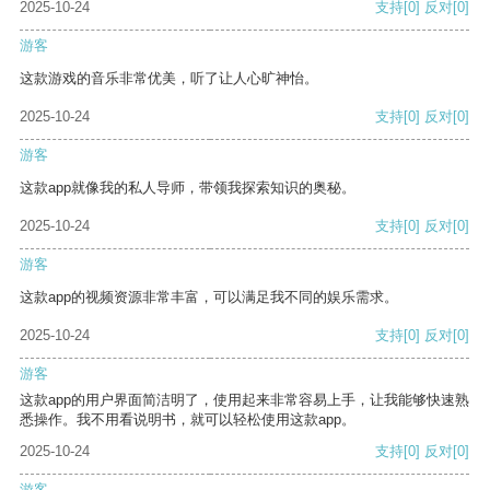
2025-10-24
支持
[0]
反对
[0]
游客
这款游戏的音乐非常优美，听了让人心旷神怡。
2025-10-24
支持
[0]
反对
[0]
游客
这款app就像我的私人导师，带领我探索知识的奥秘。
2025-10-24
支持
[0]
反对
[0]
游客
这款app的视频资源非常丰富，可以满足我不同的娱乐需求。
2025-10-24
支持
[0]
反对
[0]
游客
这款app的用户界面简洁明了，使用起来非常容易上手，让我能够快速熟
悉操作。我不用看说明书，就可以轻松使用这款app。
2025-10-24
支持
[0]
反对
[0]
游客