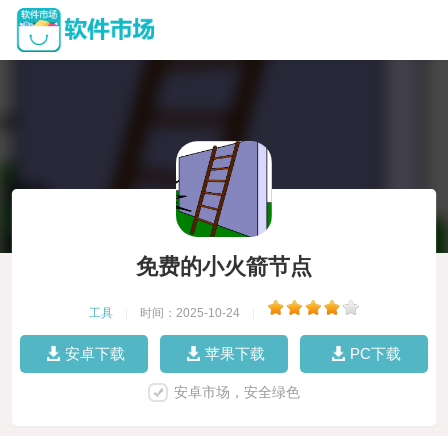
免费的小火箭节点
工具
|
时间：2025-10-24
|
安卓下载
苹果下载
PC下载
安卓市场，安全绿色