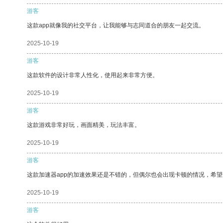
游客
这款app就像我的社交平台，让我能够与志同道合的朋友一起交流。
2025-10-19
游客
这款软件的设计非常人性化，使用起来非常方便。
2025-10-19
游客
这款游戏非常好玩，画面精美，玩法丰富。
2025-10-19
游客
这款加速器app的加速效果还是不错的，但偶尔也会出现卡顿的情况，希
2025-10-19
游客