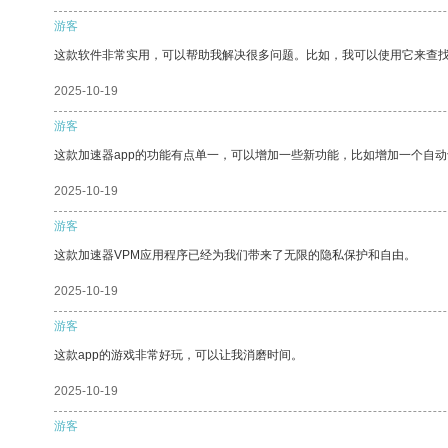
游客
这款软件非常实用，可以帮助我解决很多问题。比如，我可以使用它来查
2025-10-19
游客
这款加速器app的功能有点单一，可以增加一些新功能，比如增加一个自
2025-10-19
游客
这款加速器VPM应用程序已经为我们带来了无限的隐私保护和自由。
2025-10-19
游客
这款app的游戏非常好玩，可以让我消磨时间。
2025-10-19
游客