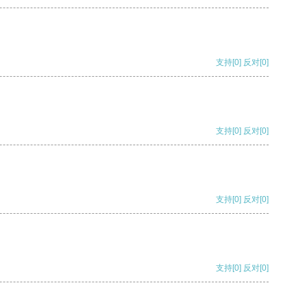
支持
[0]
反对
[0]
支持
[0]
反对
[0]
支持
[0]
反对
[0]
支持
[0]
反对
[0]