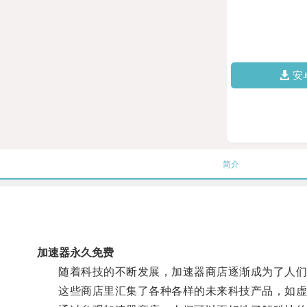
安
简介
加速器永久免费
随着科技的不断发展，加速器商店逐渐成为了人们
这些商店里汇集了各种各样的未来科技产品，如虚拟