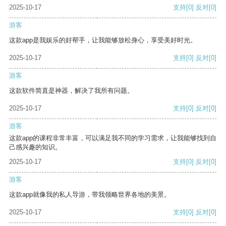
2025-10-17
支持
[0]
反对
[0]
游客
这款app是我娱乐的好帮手，让我能够放松身心，享受美好时光。
2025-10-17
支持
[0]
反对
[0]
游客
这款软件简直是神器，解决了我所有问题。
2025-10-17
支持
[0]
反对
[0]
游客
这款app的课程非常丰富，可以满足我不同的学习需求，让我能够找到自
己感兴趣的知识。
2025-10-17
支持
[0]
反对
[0]
游客
这款app就像我的私人导游，带我领略世界各地的美景。
2025-10-17
支持
[0]
反对
[0]