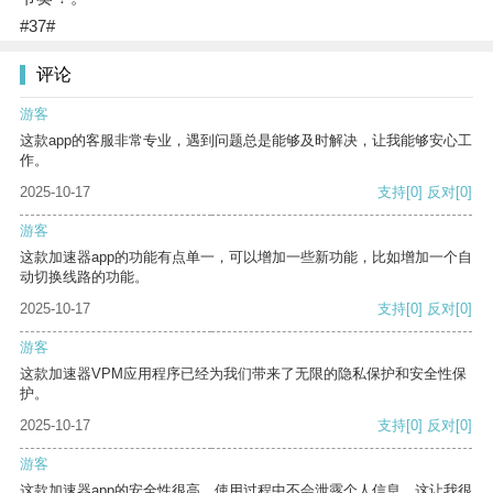
#37#
评论
游客
这款app的客服非常专业，遇到问题总是能够及时解决，让我能够安心工
作。
2025-10-17
支持
[0]
反对
[0]
游客
这款加速器app的功能有点单一，可以增加一些新功能，比如增加一个自
动切换线路的功能。
2025-10-17
支持
[0]
反对
[0]
游客
这款加速器VPM应用程序已经为我们带来了无限的隐私保护和安全性保
护。
2025-10-17
支持
[0]
反对
[0]
游客
这款加速器app的安全性很高，使用过程中不会泄露个人信息，这让我很