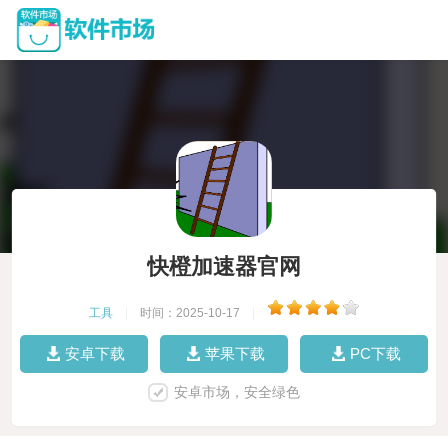
快橙加速器官网
工具
|
时间：2025-10-17
|
安卓下载
苹果下载
PC下载
安卓市场，安全绿色