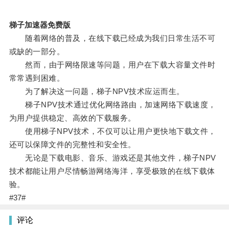
梯子加速器免费版
随着网络的普及，在线下载已经成为我们日常生活不可
或缺的一部分。
然而，由于网络限速等问题，用户在下载大容量文件时
常常遇到困难。
为了解决这一问题，梯子NPV技术应运而生。
梯子NPV技术通过优化网络路由，加速网络下载速度，
为用户提供稳定、高效的下载服务。
使用梯子NPV技术，不仅可以让用户更快地下载文件，
还可以保障文件的完整性和安全性。
无论是下载电影、音乐、游戏还是其他文件，梯子NPV
技术都能让用户尽情畅游网络海洋，享受极致的在线下载体
验。
#37#
评论