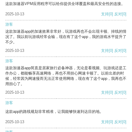
这款加速器VPM应用程序可以给你提供全球覆盖和最高安全性的连接。
2025-10-13
支持
[0]
反对
[0]
游客
这款加速器app的加速效果非常好，玩游戏再也不会出现卡顿、掉线的情
况了。我以前玩游戏经常会输，现在有了这个app，我的游戏水平提升了
不少。
2025-10-13
支持
[0]
反对
[0]
游客
这款加速器app简直是居家旅行必备神器，无论是看视频、玩游戏还是工
作办公，都能畅享高速网络，再也不用担心网速卡顿了。以前出差的时
候，经常因为网速慢而无法正常使用网络，现在有了这个app，我再也不
用担心了。
2025-10-13
支持
[0]
反对
[0]
游客
这款app的路线规划非常精准，让我能够快速到达目的地。
2025-10-13
支持
[0]
反对
[0]