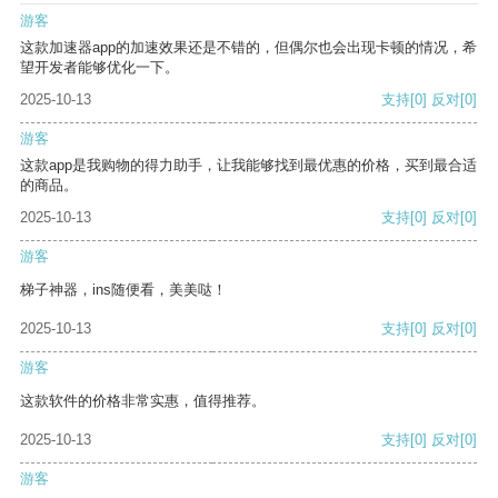
游客
这款加速器app的加速效果还是不错的，但偶尔也会出现卡顿的情况，希
望开发者能够优化一下。
2025-10-13
支持
[0]
反对
[0]
游客
这款app是我购物的得力助手，让我能够找到最优惠的价格，买到最合适
的商品。
2025-10-13
支持
[0]
反对
[0]
游客
梯子神器，ins随便看，美美哒！
2025-10-13
支持
[0]
反对
[0]
游客
这款软件的价格非常实惠，值得推荐。
2025-10-13
支持
[0]
反对
[0]
游客